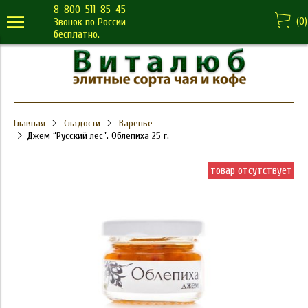
8-800-511-85-45
(
0
)
Звонок по России
бесплатно.
Главная
Сладости
Варенье
Джем “Русский лес”. Облепиха 25 г.
товар отсутствует