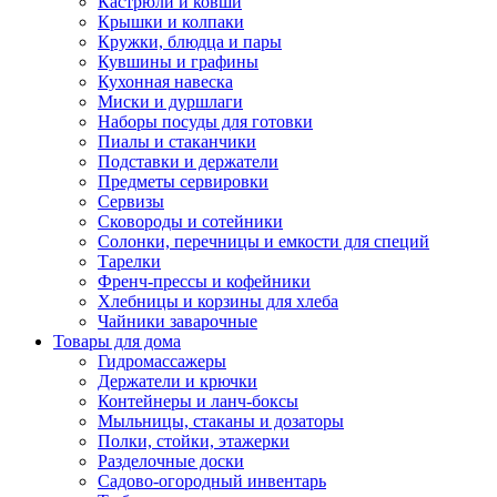
Кастрюли и ковши
Крышки и колпаки
Кружки, блюдца и пары
Кувшины и графины
Кухонная навеска
Миски и дуршлаги
Наборы посуды для готовки
Пиалы и стаканчики
Подставки и держатели
Предметы сервировки
Сервизы
Сковороды и сотейники
Солонки, перечницы и емкости для специй
Тарелки
Френч-прессы и кофейники
Хлебницы и корзины для хлеба
Чайники заварочные
Товары для дома
Гидромассажеры
Держатели и крючки
Контейнеры и ланч-боксы
Мыльницы, стаканы и дозаторы
Полки, стойки, этажерки
Разделочные доски
Садово-огородный инвентарь