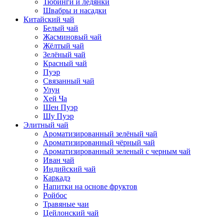
Тюбинги и ледянки
Швабры и насадки
Китайский чай
Белый чай
Жасминовый чай
Жёлтый чай
Зелёный чай
Красный чай
Пуэр
Связанный чай
Улун
Хей Ча
Шен Пуэр
Шу Пуэр
Элитный чай
Ароматизированный зелёный чай
Ароматизированный чёрный чай
Ароматизированный зеленый с черным чай
Иван чай
Индийский чай
Каркадэ
Напитки на основе фруктов
Ройбос
Травяные чаи
Цейлонский чай