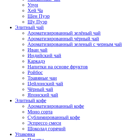
Улун
Хей Ча
Шен Пуэр
Шу Пуэр
Элитный чай
Ароматизированный зелёный чай
Ароматизированный чёрный чай
Ароматизированный зеленый с черным чай
Иван чай
Индийский чай
Каркадэ
Напитки на основе фруктов
Ройбос
Травяные чаи
Цейлонский чай
Чёрный чай
Японский чай
Элитный кофе
Ароматизированный кофе
Моно сорта
Сублимированный кофе
Эспрессо смеси
Шоколад горячий
Упаковка
Пакеты