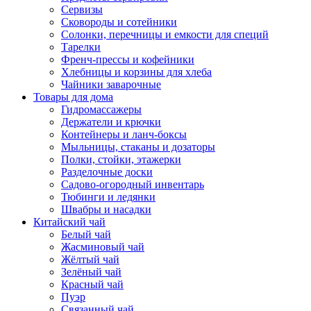
Сервизы
Сковороды и сотейники
Солонки, перечницы и емкости для специй
Тарелки
Френч-прессы и кофейники
Хлебницы и корзины для хлеба
Чайники заварочные
Товары для дома
Гидромассажеры
Держатели и крючки
Контейнеры и ланч-боксы
Мыльницы, стаканы и дозаторы
Полки, стойки, этажерки
Разделочные доски
Садово-огородный инвентарь
Тюбинги и ледянки
Швабры и насадки
Китайский чай
Белый чай
Жасминовый чай
Жёлтый чай
Зелёный чай
Красный чай
Пуэр
Связанный чай