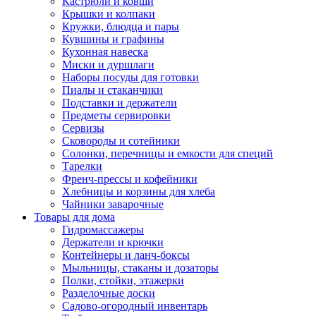
Кастрюли и ковши
Крышки и колпаки
Кружки, блюдца и пары
Кувшины и графины
Кухонная навеска
Миски и дуршлаги
Наборы посуды для готовки
Пиалы и стаканчики
Подставки и держатели
Предметы сервировки
Сервизы
Сковороды и сотейники
Солонки, перечницы и емкости для специй
Тарелки
Френч-прессы и кофейники
Хлебницы и корзины для хлеба
Чайники заварочные
Товары для дома
Гидромассажеры
Держатели и крючки
Контейнеры и ланч-боксы
Мыльницы, стаканы и дозаторы
Полки, стойки, этажерки
Разделочные доски
Садово-огородный инвентарь