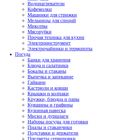
Водонагреватели
Кофемолки
Машинки для стрижки
Мельницы для специй
Миксеры
Мясорубки
Прочая техника для кухни
Электроинструмент
Электрочайники и термопоты
Посуда
Банки для хранения
Блюда и салатники
Бокалы и стаканы
Выпечка и запекание
Гайвани
Кастрюли и ковши
Крышки и колпаки
Кружки, блюдца и пары
Кувшины и графины
Кухонная навеска
Миски и дуршлаги
Наборы посуды для готовки
Пиалы и стаканчики
Подставки и держатели
Предметы сервировки