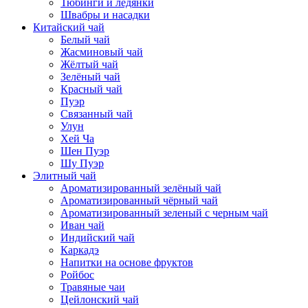
Тюбинги и ледянки
Швабры и насадки
Китайский чай
Белый чай
Жасминовый чай
Жёлтый чай
Зелёный чай
Красный чай
Пуэр
Связанный чай
Улун
Хей Ча
Шен Пуэр
Шу Пуэр
Элитный чай
Ароматизированный зелёный чай
Ароматизированный чёрный чай
Ароматизированный зеленый с черным чай
Иван чай
Индийский чай
Каркадэ
Напитки на основе фруктов
Ройбос
Травяные чаи
Цейлонский чай