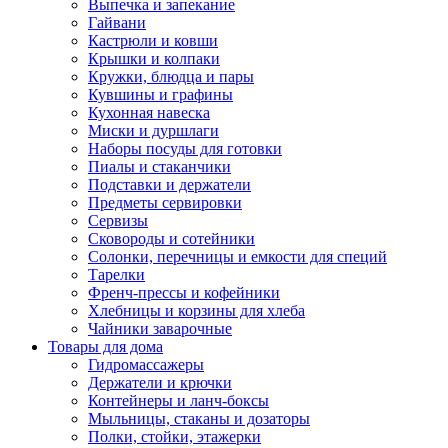
Выпечка и запекание
Гайвани
Кастрюли и ковши
Крышки и колпаки
Кружки, блюдца и пары
Кувшины и графины
Кухонная навеска
Миски и дуршлаги
Наборы посуды для готовки
Пиалы и стаканчики
Подставки и держатели
Предметы сервировки
Сервизы
Сковороды и сотейники
Солонки, перечницы и емкости для специй
Тарелки
Френч-прессы и кофейники
Хлебницы и корзины для хлеба
Чайники заварочные
Товары для дома
Гидромассажеры
Держатели и крючки
Контейнеры и ланч-боксы
Мыльницы, стаканы и дозаторы
Полки, стойки, этажерки