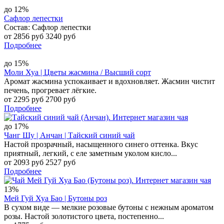
до 12%
Сафлор лепестки
Состав: Сафлор лепестки
от 2856 руб
3240 руб
Подробнее
до 15%
Моли Хуа | Цветы жасмина / Высший сорт
Аромат жасмина успокаивает и вдохновляет. Жасмин чистит
печень, прогревает лёгкие.
от 2295 руб
2700 руб
Подробнее
до 17%
Чанг Шу | Анчан | Тайский синий чай
Настой прозрачный, насыщенного синего оттенка. Вкус
приятный, легкий, с еле заметным уколом кисло...
от 2093 руб
2527 руб
Подробнее
13%
Мей Гуй Хуа Бао | Бутоны роз
В сухом виде — мелкие розовые бутоны с нежным ароматом
розы. Настой золотистого цвета, постепенно...