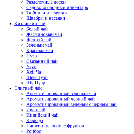
Разделочные доски
Садово-огородный инвентарь
Тюбинги и ледянки
Швабры и насадки
Китайский чай
Белый чай
Жасминовый чай
Жёлтый чай
Зелёный чай
Красный чай
Пуэр
Связанный чай
Улун
Хей Ча
Шен Пуэр
Шу Пуэр
Элитный чай
Ароматизированный зелёный чай
Ароматизированный чёрный чай
Ароматизированный зеленый с черным чай
Иван чай
Индийский чай
Каркадэ
Напитки на основе фруктов
Ройбос