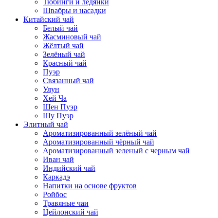
Тюбинги и ледянки
Швабры и насадки
Китайский чай
Белый чай
Жасминовый чай
Жёлтый чай
Зелёный чай
Красный чай
Пуэр
Связанный чай
Улун
Хей Ча
Шен Пуэр
Шу Пуэр
Элитный чай
Ароматизированный зелёный чай
Ароматизированный чёрный чай
Ароматизированный зеленый с черным чай
Иван чай
Индийский чай
Каркадэ
Напитки на основе фруктов
Ройбос
Травяные чаи
Цейлонский чай