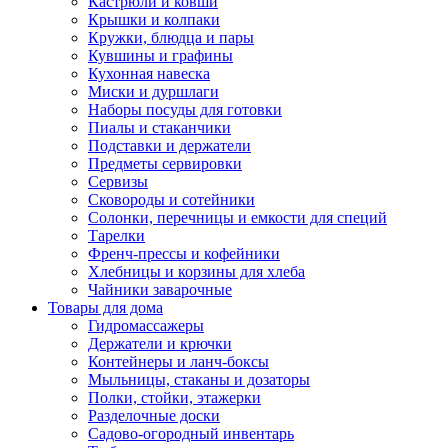
Кастрюли и ковши
Крышки и колпаки
Кружки, блюдца и пары
Кувшины и графины
Кухонная навеска
Миски и дуршлаги
Наборы посуды для готовки
Пиалы и стаканчики
Подставки и держатели
Предметы сервировки
Сервизы
Сковороды и сотейники
Солонки, перечницы и емкости для специй
Тарелки
Френч-прессы и кофейники
Хлебницы и корзины для хлеба
Чайники заварочные
Товары для дома
Гидромассажеры
Держатели и крючки
Контейнеры и ланч-боксы
Мыльницы, стаканы и дозаторы
Полки, стойки, этажерки
Разделочные доски
Садово-огородный инвентарь