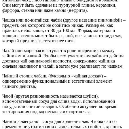
Они могут быть сделаны из пурпурной глины, керамики,
фарфора, стекла или даже камня (нефрита).
Чашка или по-китайски чабэй (другое название пинминбэй) –
предмет, без которого не обойтись никак. Размер ее, как
правило, небольшой, от 30 до 100 мл. Форма, материал и
толщина стенок может быть разной, все зависит от вида чая,
который предполагается из нее пить.
Чахай или море чая выступает в роли посредника между
чайником и чашкой. Чтобы всем участникам чайного действа
достался чай одинаковой крепости, содержимое чайника
сначала наливают в чахай, а затем уже разливают по чашкам.
Чайный столик чабань (буквально «чайная доска») –
одновременно функциональный и эстетичный элемент
чайного действа.
Чаюй (другая разновидность называется шуйси),
вспомогательный сосуд для слива воды, использованной
посуды или спитой заварки. Особенно актуален во время
тестирования подряд нескольких сортов чая.
Чайница чаегуань – сосуд для хранения чая. Чтобы чай со
временем не утратил своих замечательных свойств, хранить