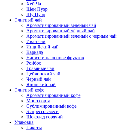
Хей Ча
Шен Пуэр
Шу Пуэр
Элитный чай
Ароматизированный зелёный чай
Ароматизированный чёрный чай
Ароматизированный зеленый с черным чай
Иван чай
Индийский чай
Каркадэ
Напитки на основе фруктов
Ройбос
Травяные чаи
Цейлонский чай
Чёрный чай
Японский чай
Элитный кофе
Ароматизированный кофе
Моно сорта
Сублимированный кофе
Эспрессо смеси
Шоколад горячий
Упаковка
Пакеты