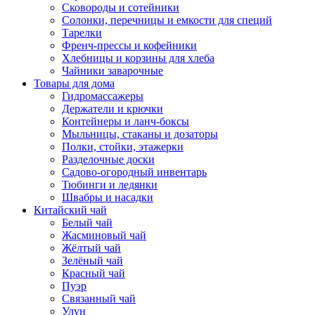
Сковороды и сотейники
Солонки, перечницы и емкости для специй
Тарелки
Френч-прессы и кофейники
Хлебницы и корзины для хлеба
Чайники заварочные
Товары для дома
Гидромассажеры
Держатели и крючки
Контейнеры и ланч-боксы
Мыльницы, стаканы и дозаторы
Полки, стойки, этажерки
Разделочные доски
Садово-огородный инвентарь
Тюбинги и ледянки
Швабры и насадки
Китайский чай
Белый чай
Жасминовый чай
Жёлтый чай
Зелёный чай
Красный чай
Пуэр
Связанный чай
Улун