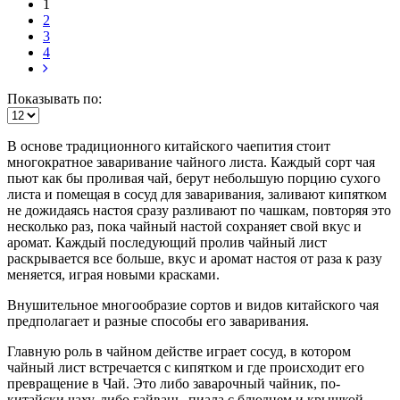
1
2
3
4
Показывать по:
В основе традиционного китайского чаепития стоит
многократное заваривание чайного листа. Каждый сорт чая
пьют как бы проливая чай, берут небольшую порцию сухого
листа и помещая в сосуд для заваривания, заливают кипятком
не дожидаясь настоя сразу разливают по чашкам, повторяя это
несколько раз, пока чайный настой сохраняет свой вкус и
аромат. Каждый последующий пролив чайный лист
раскрывается все больше, вкус и аромат настоя от раза к разу
меняется, играя новыми красками.
Внушительное многообразие сортов и видов китайского чая
предполагает и разные способы его заваривания.
Главную роль в чайном действе играет сосуд, в котором
чайный лист встречается с кипятком и где происходит его
превращение в Чай. Это либо заварочный чайник, по-
китайски чаху, либо гайвань, пиала с блюдцем и крышкой.