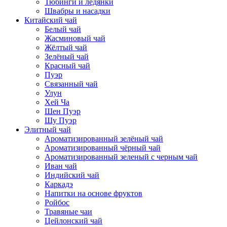
Тюбинги и ледянки
Швабры и насадки
Китайский чай
Белый чай
Жасминовый чай
Жёлтый чай
Зелёный чай
Красный чай
Пуэр
Связанный чай
Улун
Хей Ча
Шен Пуэр
Шу Пуэр
Элитный чай
Ароматизированный зелёный чай
Ароматизированный чёрный чай
Ароматизированный зеленый с черным чай
Иван чай
Индийский чай
Каркадэ
Напитки на основе фруктов
Ройбос
Травяные чаи
Цейлонский чай