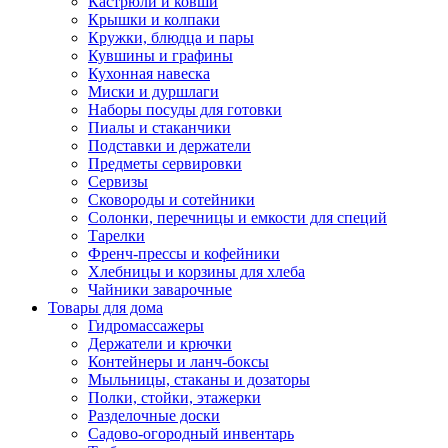
Кастрюли и ковши
Крышки и колпаки
Кружки, блюдца и пары
Кувшины и графины
Кухонная навеска
Миски и дуршлаги
Наборы посуды для готовки
Пиалы и стаканчики
Подставки и держатели
Предметы сервировки
Сервизы
Сковороды и сотейники
Солонки, перечницы и емкости для специй
Тарелки
Френч-прессы и кофейники
Хлебницы и корзины для хлеба
Чайники заварочные
Товары для дома
Гидромассажеры
Держатели и крючки
Контейнеры и ланч-боксы
Мыльницы, стаканы и дозаторы
Полки, стойки, этажерки
Разделочные доски
Садово-огородный инвентарь