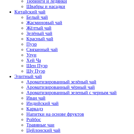
Тюбинги и ледянки
Швабры и насадки
Китайский чай
Белый чай
Жасминовый чай
Жёлтый чай
Зелёный чай
Красный чай
Пуэр
Связанный чай
Улун
Хей Ча
Шен Пуэр
Шу Пуэр
Элитный чай
Ароматизированный зелёный чай
Ароматизированный чёрный чай
Ароматизированный зеленый с черным чай
Иван чай
Индийский чай
Каркадэ
Напитки на основе фруктов
Ройбос
Травяные чаи
Цейлонский чай