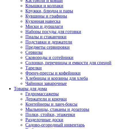
Кастрюли и ковши
Крышки и колпаки
Кружки, блюдца и пары
Кувшины и графины
Кухонная навеска
Миски и дуршлаги
Наборы посуды для готовки
Пиалы и стаканчики
Подставки и держатели
Предметы сервировки
Сервизы
Сковороды и сотейники
Солонки, перечницы и емкости для специй
Тарелки
Френч-прессы и кофейники
Хлебницы и корзины для хлеба
Чайники заварочные
Товары для дома
Гидромассажеры
Держатели и крючки
Контейнеры и ланч-боксы
Мыльницы, стаканы и дозаторы
Полки, стойки, этажерки
Разделочные доски
Садово-огородный инвентарь