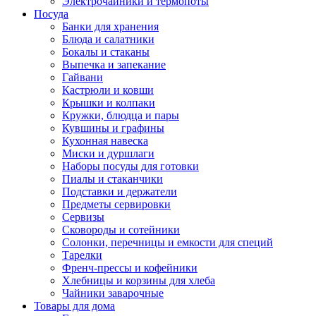
Электрочайники и термопоты
Посуда
Банки для хранения
Блюда и салатники
Бокалы и стаканы
Выпечка и запекание
Гайвани
Кастрюли и ковши
Крышки и колпаки
Кружки, блюдца и пары
Кувшины и графины
Кухонная навеска
Миски и дуршлаги
Наборы посуды для готовки
Пиалы и стаканчики
Подставки и держатели
Предметы сервировки
Сервизы
Сковороды и сотейники
Солонки, перечницы и емкости для специй
Тарелки
Френч-прессы и кофейники
Хлебницы и корзины для хлеба
Чайники заварочные
Товары для дома