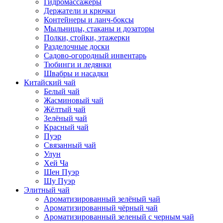
Гидромассажеры
Держатели и крючки
Контейнеры и ланч-боксы
Мыльницы, стаканы и дозаторы
Полки, стойки, этажерки
Разделочные доски
Садово-огородный инвентарь
Тюбинги и ледянки
Швабры и насадки
Китайский чай
Белый чай
Жасминовый чай
Жёлтый чай
Зелёный чай
Красный чай
Пуэр
Связанный чай
Улун
Хей Ча
Шен Пуэр
Шу Пуэр
Элитный чай
Ароматизированный зелёный чай
Ароматизированный чёрный чай
Ароматизированный зеленый с черным чай