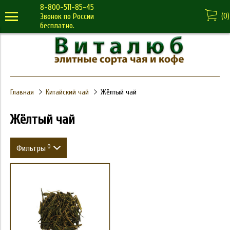
8-800-511-85-45
(
0
)
Звонок по России
бесплатно.
Главная
Китайский чай
Жёлтый чай
Жёлтый чай
0
Фильтры
Вес
Цена