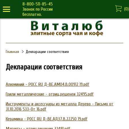
8-800-511-85-45
(
0
)
Звонок по России
бесплатно.
Главная
Декларации соответствия
Декларации соответствия
Алюминий - РОСС RU Д-ВЕ.АМ04.В.00912 19.pdf
Грили металлические - отриц.решенеи 32495.pdf
Инструменты и аксессуары из металла Дерево - Письмо от
31.10.2016 533-От 16.pdf
Керамика - РОСС RU Д-ВЕ.АД37.В.22250 19.pdf
Магниты - отриц.решение 32491.pdf