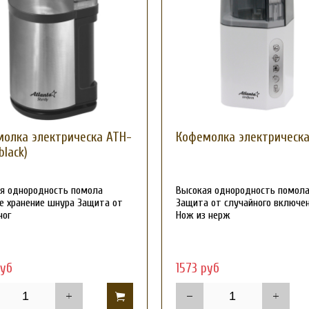
олка электрическа ATH-
Кофемолка электрическ
black)
я однородность помола
Высокая однородность помол
е хранение шнура Защита от
Защита от случайного включе
ног
Нож из нерж
руб
1573 руб