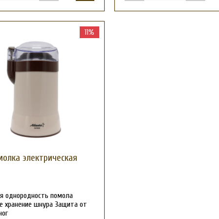
11%
олка электрическая
я однородность помола
е хранение шнура Защита от
ног