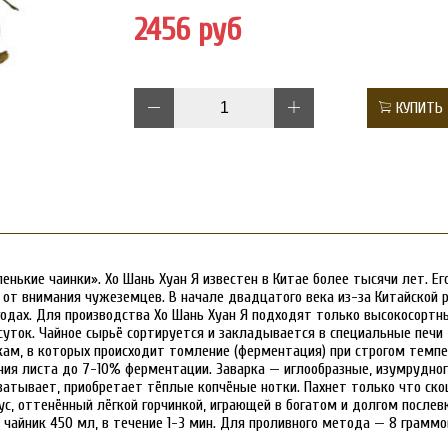
2456 руб
КУПИТЬ
нькие чаинки». Хо Шань Хуан Я известен в Китае более тысячи лет. Ег
от внимания чужеземцев. В начале двадцатого века из-за Китайской 
 годах. Для производства Хо Шань Хуан Я подходят только высокосорт
суток. Чайное сырьё сортируется и закладывается в специальные печи
м, в которых происходит томление (ферментация) при строгом темпер
ания листа до 7-10% ферментации. Заварка — иглообразные, изумрудн
ватывает, приобретает тёплые копчёные нотки. Пахнет только что ско
, оттенённый лёгкой горчинкой, играющей в богатом и долгом послевку
чайник 450 мл, в течение 1-3 мин. Для проливного метода — 8 граммов 