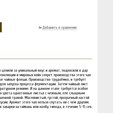
Добавить в сравнение
о ценили за уникальный вкус и аромат, подносили в дар
революции и мировых войн секрет производства этого чая
ные чайные флеши. Производство трудоёмко, и требует
 для запуска процесса ферментации. Затем чайный лист
атурном режиме. И на данном этапе требуется особое
ого цвета однотонные листья с нежным, еле слышным
шенной травой. Маслянистый, густой, прозрачный настой
сии. Аромат этого чая нельзя спутать ни с чем другим.
заварки на гайвань или колбу типода, в течение 5-15 сек.