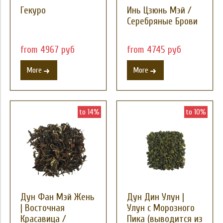
Гекуро
Инь Цзюнь Мэй /
Серебряные Брови
from 4967 руб
from 4745 руб
More
More
to 14%
to 10%
Дун Фан Мэй Жень
Дун Дин Улун |
| Восточная
Улун с Морозного
Красавица /
Пика (выводится из