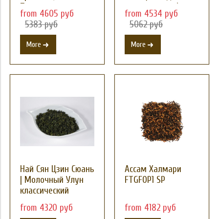
Премиум
ассортимента)
from 4605 руб
from 4534 руб
5383 руб
5062 руб
More
More
Най Сян Цзин Сюань
Ассам Халмари
| Молочный Улун
FTGFOP1 SP
классический
from 4320 руб
from 4182 руб