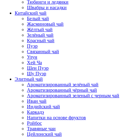
Тюбинги и ледянки
Швабры и насадки
Китайский чай
Белый чай
Жасминовый чай
Жёлтый чай
Зелёный чай
Красный чай
Пуэр
Связанный чай
Улун
Хей Ча
Шен Пуэр
Шу Пуэр
Элитный чай
Ароматизированный зелёный чай
Ароматизированный чёрный чай
Ароматизированный зеленый с черным чай
Иван чай
Индийский чай
Каркадэ
Напитки на основе фруктов
Ройбос
Травяные чаи
Цейлонский чай