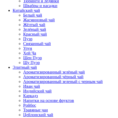
Тюбинги и ледянки
Швабры и насадки
Китайский чай
Белый чай
Жасминовый чай
Жёлтый чай
Зелёный чай
Красный чай
Пуэр
Связанный чай
Улун
Хей Ча
Шен Пуэр
Шу Пуэр
Элитный чай
Ароматизированный зелёный чай
Ароматизированный чёрный чай
Ароматизированный зеленый с черным чай
Иван чай
Индийский чай
Каркадэ
Напитки на основе фруктов
Ройбос
Травяные чаи
Цейлонский чай