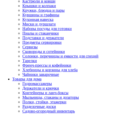
Кастрюли и ковши
Крышки и колпаки
Кружки, блюдца и пары
Кувшины и графины
Кухонная навеска
Миски и дуршлаги
Наборы посуды для готовки
Пиалы и стаканчики
Подставки и держатели
Предметы сервировки
Сервизы
Сковороды и сотейники
Солонки, перечницы и емкости для специй
Тарелки
Френч-прессы и кофейники
Хлебницы и корзины для хлеба
Чайники заварочные
Товары для дома
Гидромассажеры
Держатели и крючки
Контейнеры и ланч-боксы
Мыльницы, стаканы и дозаторы
Полки, стойки, этажерки
Разделочные доски
Садово-огородный инвентарь