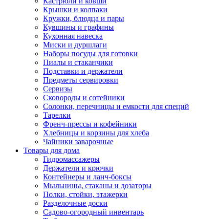
Кастрюли и ковши
Крышки и колпаки
Кружки, блюдца и пары
Кувшины и графины
Кухонная навеска
Миски и дуршлаги
Наборы посуды для готовки
Пиалы и стаканчики
Подставки и держатели
Предметы сервировки
Сервизы
Сковороды и сотейники
Солонки, перечницы и емкости для специй
Тарелки
Френч-прессы и кофейники
Хлебницы и корзины для хлеба
Чайники заварочные
Товары для дома
Гидромассажеры
Держатели и крючки
Контейнеры и ланч-боксы
Мыльницы, стаканы и дозаторы
Полки, стойки, этажерки
Разделочные доски
Садово-огородный инвентарь