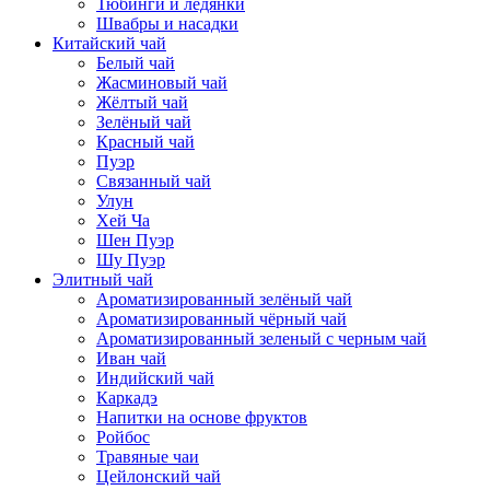
Тюбинги и ледянки
Швабры и насадки
Китайский чай
Белый чай
Жасминовый чай
Жёлтый чай
Зелёный чай
Красный чай
Пуэр
Связанный чай
Улун
Хей Ча
Шен Пуэр
Шу Пуэр
Элитный чай
Ароматизированный зелёный чай
Ароматизированный чёрный чай
Ароматизированный зеленый с черным чай
Иван чай
Индийский чай
Каркадэ
Напитки на основе фруктов
Ройбос
Травяные чаи
Цейлонский чай