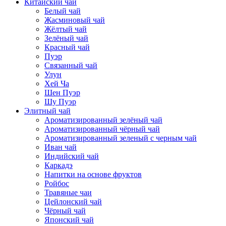
Китайский чай
Белый чай
Жасминовый чай
Жёлтый чай
Зелёный чай
Красный чай
Пуэр
Связанный чай
Улун
Хей Ча
Шен Пуэр
Шу Пуэр
Элитный чай
Ароматизированный зелёный чай
Ароматизированный чёрный чай
Ароматизированный зеленый с черным чай
Иван чай
Индийский чай
Каркадэ
Напитки на основе фруктов
Ройбос
Травяные чаи
Цейлонский чай
Чёрный чай
Японский чай