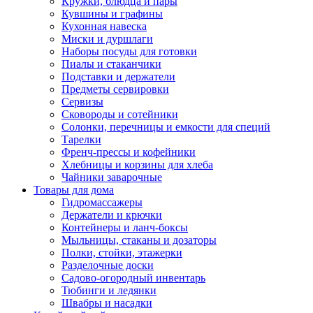
Кружки, блюдца и пары
Кувшины и графины
Кухонная навеска
Миски и дуршлаги
Наборы посуды для готовки
Пиалы и стаканчики
Подставки и держатели
Предметы сервировки
Сервизы
Сковороды и сотейники
Солонки, перечницы и емкости для специй
Тарелки
Френч-прессы и кофейники
Хлебницы и корзины для хлеба
Чайники заварочные
Товары для дома
Гидромассажеры
Держатели и крючки
Контейнеры и ланч-боксы
Мыльницы, стаканы и дозаторы
Полки, стойки, этажерки
Разделочные доски
Садово-огородный инвентарь
Тюбинги и ледянки
Швабры и насадки