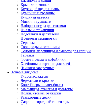
Кастрюли и ковши
Крышки и колпаки
Кружки, блюдца и пары
Кувшины и графины
Кухонная навеска
Миски и дуршлаги
Наборы посуды для готовки
Пиалы и стаканчики
Подставки и держатели
Предметы сервировки
Сервизы
Сковороды и сотейники
Солонки, перечницы и емкости для специй
Тарелки
Френч-прессы и кофейники
Хлебницы и корзины для хлеба
Чайники заварочные
Товары для дома
Гидромассажеры
Держатели и крючки
Контейнеры и ланч-боксы
Мыльницы, стаканы и дозаторы
Полки, стойки, этажерки
Разделочные доски
Садово-огородный инвентарь