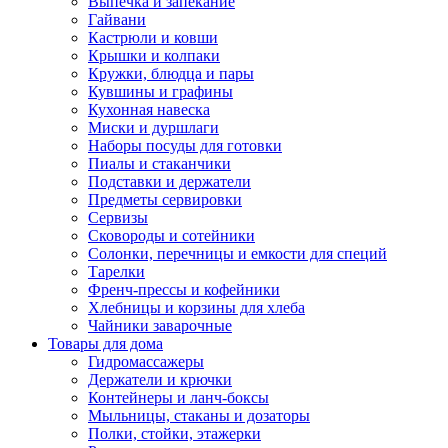
Выпечка и запекание
Гайвани
Кастрюли и ковши
Крышки и колпаки
Кружки, блюдца и пары
Кувшины и графины
Кухонная навеска
Миски и дуршлаги
Наборы посуды для готовки
Пиалы и стаканчики
Подставки и держатели
Предметы сервировки
Сервизы
Сковороды и сотейники
Солонки, перечницы и емкости для специй
Тарелки
Френч-прессы и кофейники
Хлебницы и корзины для хлеба
Чайники заварочные
Товары для дома
Гидромассажеры
Держатели и крючки
Контейнеры и ланч-боксы
Мыльницы, стаканы и дозаторы
Полки, стойки, этажерки