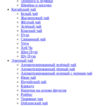
Тюбинги и ледянки
Швабры и насадки
Китайский чай
Белый чай
Жасминовый чай
Жёлтый чай
Зелёный чай
Красный чай
Пуэр
Связанный чай
Улун
Хей Ча
Шен Пуэр
Шу Пуэр
Элитный чай
Ароматизированный зелёный чай
Ароматизированный чёрный чай
Ароматизированный зеленый с черным чай
Иван чай
Индийский чай
Каркадэ
Напитки на основе фруктов
Ройбос
Травяные чаи
Цейлонский чай