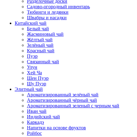
Разделочные доски
Садово-огородный инвентарь
Тюбинги и ледянки
Швабры и насадки
Китайский чай
Белый чай
Жасминовый чай
Жёлтый чай
Зелёный чай
Красный чай
Пуэр
Связанный чай
Улун
Хей Ча
Шен Пуэр
Шу Пуэр
Элитный чай
Ароматизированный зелёный чай
Ароматизированный чёрный чай
Ароматизированный зеленый с черным чай
Иван чай
Индийский чай
Каркадэ
Напитки на основе фруктов
Ройбос