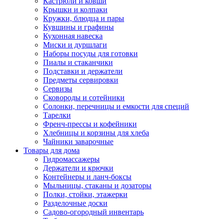
Кастрюли и ковши
Крышки и колпаки
Кружки, блюдца и пары
Кувшины и графины
Кухонная навеска
Миски и дуршлаги
Наборы посуды для готовки
Пиалы и стаканчики
Подставки и держатели
Предметы сервировки
Сервизы
Сковороды и сотейники
Солонки, перечницы и емкости для специй
Тарелки
Френч-прессы и кофейники
Хлебницы и корзины для хлеба
Чайники заварочные
Товары для дома
Гидромассажеры
Держатели и крючки
Контейнеры и ланч-боксы
Мыльницы, стаканы и дозаторы
Полки, стойки, этажерки
Разделочные доски
Садово-огородный инвентарь