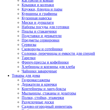
Кастрюли и ковши
Крышки и колпаки
Кружки, блюдца и пары
Кувшины и графины
Кухонная навеска
Миски и дуршлаги
Наборы посуды для готовки
Пиалы и стаканчики
Подставки и держатели
Предметы сервировки
Сервизы
Сковороды и сотейники
Солонки, перечницы и емкости для специй
Тарелки
Френч-прессы и кофейники
Хлебницы и корзины для хлеба
Чайники заварочные
Товары для дома
Гидромассажеры
Держатели и крючки
Контейнеры и ланч-боксы
Мыльницы, стаканы и дозаторы
Полки, стойки, этажерки
Разделочные доски
Садово-огородный инвентарь