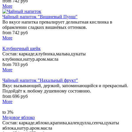
from 742 руб
More
Чайный напиток "Вишневый Пунш"
Во вкусе напитка превалирует деликатная кислинка в
обрамлении сладких вишнёвых оттенков.
from 742 руб
More
Клубничный шейк
Состав: каркаде,клубника,мальва,цукаты
клубники,натур.аром.масла
from 703 руб
More
Чайный напиток "Нахальный фрукт"
Вкус вызывающий, дерзкий, запоминающийся и прекрасный.
Подойдёт к любому душевному состоянию.
from 696 руб
More
to 3%
Медовое яблоко
Состав: каркаде,яблоко,крапива,календулла,сенча,цукаты
яблока,натур.аром.масла