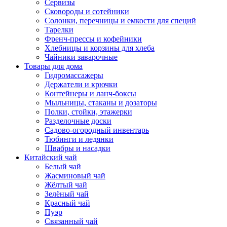
Сервизы
Сковороды и сотейники
Солонки, перечницы и емкости для специй
Тарелки
Френч-прессы и кофейники
Хлебницы и корзины для хлеба
Чайники заварочные
Товары для дома
Гидромассажеры
Держатели и крючки
Контейнеры и ланч-боксы
Мыльницы, стаканы и дозаторы
Полки, стойки, этажерки
Разделочные доски
Садово-огородный инвентарь
Тюбинги и ледянки
Швабры и насадки
Китайский чай
Белый чай
Жасминовый чай
Жёлтый чай
Зелёный чай
Красный чай
Пуэр
Связанный чай