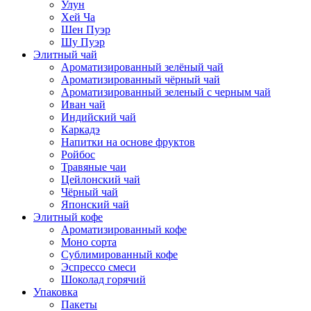
Улун
Хей Ча
Шен Пуэр
Шу Пуэр
Элитный чай
Ароматизированный зелёный чай
Ароматизированный чёрный чай
Ароматизированный зеленый с черным чай
Иван чай
Индийский чай
Каркадэ
Напитки на основе фруктов
Ройбос
Травяные чаи
Цейлонский чай
Чёрный чай
Японский чай
Элитный кофе
Ароматизированный кофе
Моно сорта
Сублимированный кофе
Эспрессо смеси
Шоколад горячий
Упаковка
Пакеты