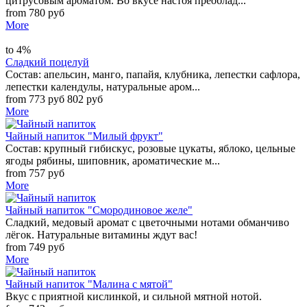
цитрусовым ароматом. Во вкусе настоя преоблад...
from 780 руб
More
to 4%
Сладкий поцелуй
Состав: апельсин, манго, папайя, клубника, лепестки сафлора,
лепестки календулы, натуральные аром...
from 773 руб
802 руб
More
Чайный напиток "Милый фрукт"
Состав: крупный гибискус, розовые цукаты, яблоко, цельные
ягоды рябины, шиповник, ароматические м...
from 757 руб
More
Чайный напиток "Смородиновое желе"
Сладкий, медовый аромат с цветочными нотами обманчиво
лёгок. Натуральные витамины ждут вас!
from 749 руб
More
Чайный напиток "Малина с мятой"
Вкус с приятной кислинкой, и сильной мятной нотой.