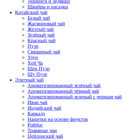
Тюбинги и ледянки
Швабры и насадки
Китайский чай
Белый чай
Жасминовый чай
Жёлтый чай
Зелёный чай
Красный чай
Пуэр
Связанный чай
Улун
Хей Ча
Шен Пуэр
Шу Пуэр
Элитный чай
Ароматизированный зелёный чай
Ароматизированный чёрный чай
Ароматизированный зеленый с черным чай
Иван чай
Индийский чай
Каркадэ
Напитки на основе фруктов
Ройбос
Травяные чаи
Цейлонский чай