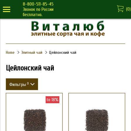
8-800-511-85-45
(
0
)
Звонок по России
бесплатно.
Home
Элитный чай
Цейлонский чай
Цейлонский чай
0
Фильтры
Вес
to 18%
Price