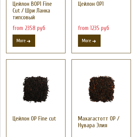
Цейлон ВОР1 Fine
Цейлон OP1
Cut / Шри Ланка
типсовый
from 2358 руб
from 1235 руб
More
More
Цейлон OP Fine cut
Махагастотт OP /
Нувара Элия