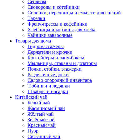
Сервизы
Сковороды и сотейники
Солонки, перечницы и емкости для специй
Тарелки
Френч-прессы и кофейники
Хлебницы и корзины для хлеба
Чайники заварочные
Товары для дома
Гидромассажеры
Держатели и крючки
Контейнеры и ланч-боксы
Мыльницы, стаканы и дозаторы
Полки, стойки, этажерки
Разделочные доски
Садово-огородный инвентарь
Тюбинги и ледянки
Швабры и насадки
Китайский чай
Белый чай
Жасминовый чай
Жёлтый чай
Зелёный чай
Красный чай
Пуэр
Связанный чай