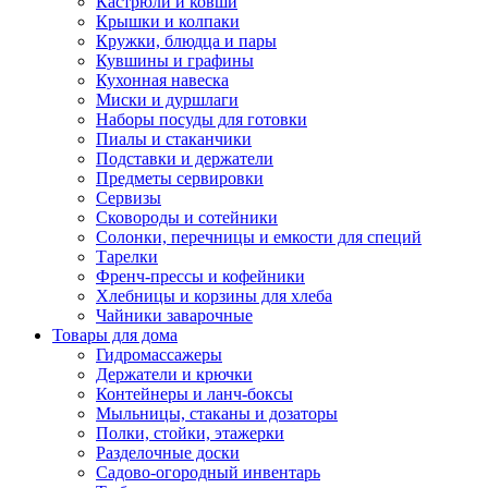
Кастрюли и ковши
Крышки и колпаки
Кружки, блюдца и пары
Кувшины и графины
Кухонная навеска
Миски и дуршлаги
Наборы посуды для готовки
Пиалы и стаканчики
Подставки и держатели
Предметы сервировки
Сервизы
Сковороды и сотейники
Солонки, перечницы и емкости для специй
Тарелки
Френч-прессы и кофейники
Хлебницы и корзины для хлеба
Чайники заварочные
Товары для дома
Гидромассажеры
Держатели и крючки
Контейнеры и ланч-боксы
Мыльницы, стаканы и дозаторы
Полки, стойки, этажерки
Разделочные доски
Садово-огородный инвентарь