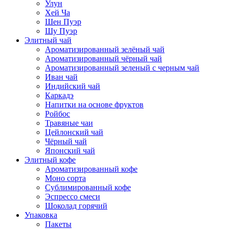
Улун
Хей Ча
Шен Пуэр
Шу Пуэр
Элитный чай
Ароматизированный зелёный чай
Ароматизированный чёрный чай
Ароматизированный зеленый с черным чай
Иван чай
Индийский чай
Каркадэ
Напитки на основе фруктов
Ройбос
Травяные чаи
Цейлонский чай
Чёрный чай
Японский чай
Элитный кофе
Ароматизированный кофе
Моно сорта
Сублимированный кофе
Эспрессо смеси
Шоколад горячий
Упаковка
Пакеты