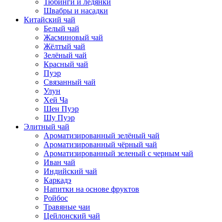
Тюбинги и ледянки
Швабры и насадки
Китайский чай
Белый чай
Жасминовый чай
Жёлтый чай
Зелёный чай
Красный чай
Пуэр
Связанный чай
Улун
Хей Ча
Шен Пуэр
Шу Пуэр
Элитный чай
Ароматизированный зелёный чай
Ароматизированный чёрный чай
Ароматизированный зеленый с черным чай
Иван чай
Индийский чай
Каркадэ
Напитки на основе фруктов
Ройбос
Травяные чаи
Цейлонский чай