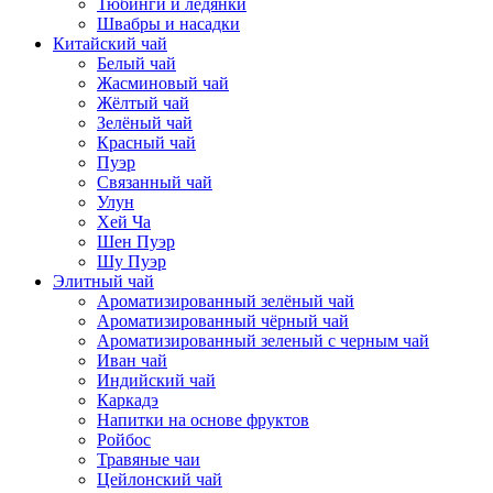
Тюбинги и ледянки
Швабры и насадки
Китайский чай
Белый чай
Жасминовый чай
Жёлтый чай
Зелёный чай
Красный чай
Пуэр
Связанный чай
Улун
Хей Ча
Шен Пуэр
Шу Пуэр
Элитный чай
Ароматизированный зелёный чай
Ароматизированный чёрный чай
Ароматизированный зеленый с черным чай
Иван чай
Индийский чай
Каркадэ
Напитки на основе фруктов
Ройбос
Травяные чаи
Цейлонский чай