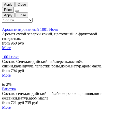
Apply
Close
Price
Apply
Close
Ароматизированный 1001 Ночь
Аромат сухой заварки яркий, цветочный, с фруктовой
сладостью.
from 960 руб
More
1001 ночь
Состав: Сенча,индийский чай,персик,василёк
синий,календулла,лепестки розы,изюм,натур.аром.масла
from 794 руб
More
to 2%
Ранетка
Состав: сенча,индийский чай,яблоко,клюква,вишня,лист
ежевики,натур.аром.масла
from 721 руб
735 руб
More