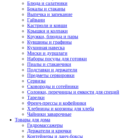
Блюда и салатники
Бокалы и стаканы
Выпечка и запекание
Гайвани
Кастрюли и ковши
Крышки и колпаки
Кружки, блюдца и пары
Кувшины и графины
Кухонная навеска
Миски и дуршлаги
Наборы посуды для готовки
Пиалы и стаканчики
Подставки и держатели
Предметы сервировки
Сервизы
Сковороды и сотейники
Солонки, перечницы и емкости для специй
Тарелки
Френч-прессы и кофейники
Хлебницы и корзины для хлеба
Чайники заварочные
Товары для дома
Гидромассажеры
Держатели и крючки
Контейнеры и ланч-боксы