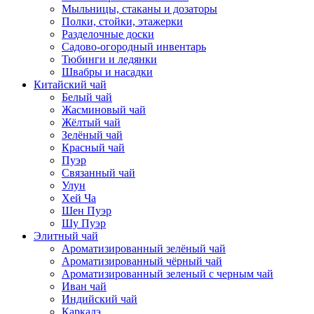
Мыльницы, стаканы и дозаторы
Полки, стойки, этажерки
Разделочные доски
Садово-огородный инвентарь
Тюбинги и ледянки
Швабры и насадки
Китайский чай
Белый чай
Жасминовый чай
Жёлтый чай
Зелёный чай
Красный чай
Пуэр
Связанный чай
Улун
Хей Ча
Шен Пуэр
Шу Пуэр
Элитный чай
Ароматизированный зелёный чай
Ароматизированный чёрный чай
Ароматизированный зеленый с черным чай
Иван чай
Индийский чай
Каркадэ