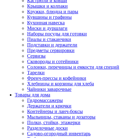
Кастрюли и ковши
Крышки и колпаки
Кружки, блюдца и пары
Кувшины и графины
Кухонная навеска
Миски и дуршлаги
Наборы посуды для готовки
Пиалы и стаканчики
Подставки и держатели
Предметы сервировки
Сервизы
Сковороды и сотейники
Солонки, перечницы и емкости для специй
Тарелки
Френч-прессы и кофейники
Хлебницы и корзины для хлеба
Чайники заварочные
Товары для дома
Гидромассажеры
Держатели и крючки
Контейнеры и ланч-боксы
Мыльницы, стаканы и дозаторы
Полки, стойки, этажерки
Разделочные доски
Садово-огородный инвентарь