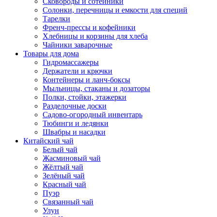
Сковороды и сотейники
Солонки, перечницы и емкости для специй
Тарелки
Френч-прессы и кофейники
Хлебницы и корзины для хлеба
Чайники заварочные
Товары для дома
Гидромассажеры
Держатели и крючки
Контейнеры и ланч-боксы
Мыльницы, стаканы и дозаторы
Полки, стойки, этажерки
Разделочные доски
Садово-огородный инвентарь
Тюбинги и ледянки
Швабры и насадки
Китайский чай
Белый чай
Жасминовый чай
Жёлтый чай
Зелёный чай
Красный чай
Пуэр
Связанный чай
Улун