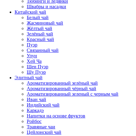
Тюбинги и ледянки
Швабры и насадки
Китайский чай
Белый чай
Жасминовый чай
Жёлтый чай
Зелёный чай
Красный чай
Пуэр
Связанный чай
Улун
Хей Ча
Шен Пуэр
Шу Пуэр
Элитный чай
Ароматизированный зелёный чай
Ароматизированный чёрный чай
Ароматизированный зеленый с черным чай
Иван чай
Индийский чай
Каркадэ
Напитки на основе фруктов
Ройбос
Травяные чаи
Цейлонский чай