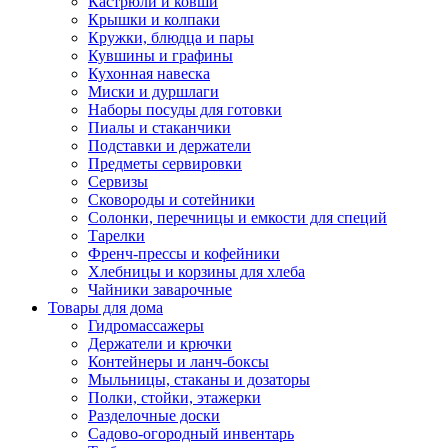
Кастрюли и ковши
Крышки и колпаки
Кружки, блюдца и пары
Кувшины и графины
Кухонная навеска
Миски и дуршлаги
Наборы посуды для готовки
Пиалы и стаканчики
Подставки и держатели
Предметы сервировки
Сервизы
Сковороды и сотейники
Солонки, перечницы и емкости для специй
Тарелки
Френч-прессы и кофейники
Хлебницы и корзины для хлеба
Чайники заварочные
Товары для дома
Гидромассажеры
Держатели и крючки
Контейнеры и ланч-боксы
Мыльницы, стаканы и дозаторы
Полки, стойки, этажерки
Разделочные доски
Садово-огородный инвентарь