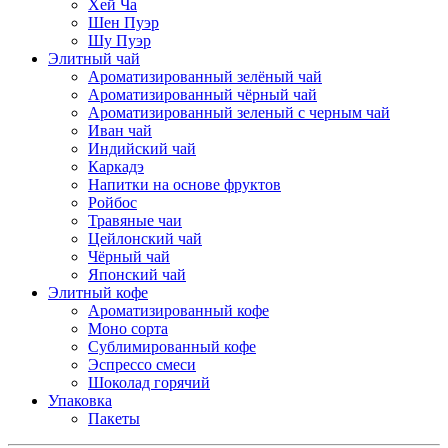
Хей Ча
Шен Пуэр
Шу Пуэр
Элитный чай
Ароматизированный зелёный чай
Ароматизированный чёрный чай
Ароматизированный зеленый с черным чай
Иван чай
Индийский чай
Каркадэ
Напитки на основе фруктов
Ройбос
Травяные чаи
Цейлонский чай
Чёрный чай
Японский чай
Элитный кофе
Ароматизированный кофе
Моно сорта
Сублимированный кофе
Эспрессо смеси
Шоколад горячий
Упаковка
Пакеты