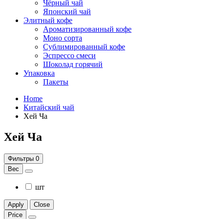
Чёрный чай
Японский чай
Элитный кофе
Ароматизированный кофе
Моно сорта
Сублимированный кофе
Эспрессо смеси
Шоколад горячий
Упаковка
Пакеты
Home
Китайский чай
Хей Ча
Хей Ча
Фильтры
0
Вес
шт
Apply
Close
Price