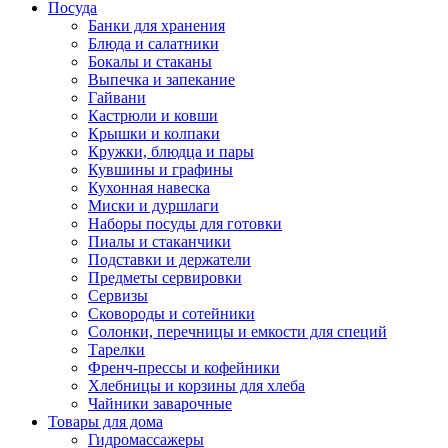
Посуда
Банки для хранения
Блюда и салатники
Бокалы и стаканы
Выпечка и запекание
Гайвани
Кастрюли и ковши
Крышки и колпаки
Кружки, блюдца и пары
Кувшины и графины
Кухонная навеска
Миски и дуршлаги
Наборы посуды для готовки
Пиалы и стаканчики
Подставки и держатели
Предметы сервировки
Сервизы
Сковороды и сотейники
Солонки, перечницы и емкости для специй
Тарелки
Френч-прессы и кофейники
Хлебницы и корзины для хлеба
Чайники заварочные
Товары для дома
Гидромассажеры