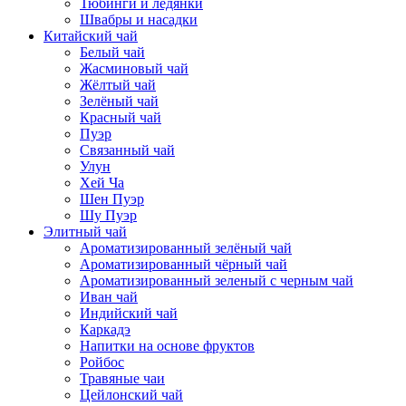
Тюбинги и ледянки
Швабры и насадки
Китайский чай
Белый чай
Жасминовый чай
Жёлтый чай
Зелёный чай
Красный чай
Пуэр
Связанный чай
Улун
Хей Ча
Шен Пуэр
Шу Пуэр
Элитный чай
Ароматизированный зелёный чай
Ароматизированный чёрный чай
Ароматизированный зеленый с черным чай
Иван чай
Индийский чай
Каркадэ
Напитки на основе фруктов
Ройбос
Травяные чаи
Цейлонский чай