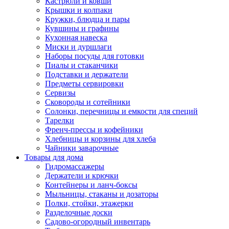
Кастрюли и ковши
Крышки и колпаки
Кружки, блюдца и пары
Кувшины и графины
Кухонная навеска
Миски и дуршлаги
Наборы посуды для готовки
Пиалы и стаканчики
Подставки и держатели
Предметы сервировки
Сервизы
Сковороды и сотейники
Солонки, перечницы и емкости для специй
Тарелки
Френч-прессы и кофейники
Хлебницы и корзины для хлеба
Чайники заварочные
Товары для дома
Гидромассажеры
Держатели и крючки
Контейнеры и ланч-боксы
Мыльницы, стаканы и дозаторы
Полки, стойки, этажерки
Разделочные доски
Садово-огородный инвентарь