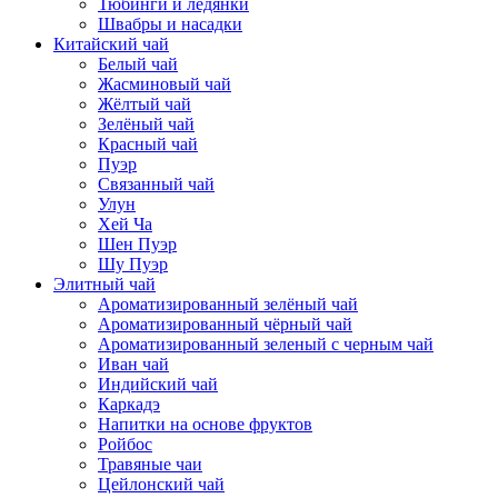
Тюбинги и ледянки
Швабры и насадки
Китайский чай
Белый чай
Жасминовый чай
Жёлтый чай
Зелёный чай
Красный чай
Пуэр
Связанный чай
Улун
Хей Ча
Шен Пуэр
Шу Пуэр
Элитный чай
Ароматизированный зелёный чай
Ароматизированный чёрный чай
Ароматизированный зеленый с черным чай
Иван чай
Индийский чай
Каркадэ
Напитки на основе фруктов
Ройбос
Травяные чаи
Цейлонский чай