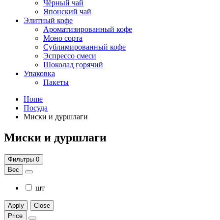
Чёрный чай
Японский чай
Элитный кофе
Ароматизированный кофе
Моно сорта
Сублимированный кофе
Эспрессо смеси
Шоколад горячий
Упаковка
Пакеты
Home
Посуда
Миски и дуршлаги
Миски и дуршлаги
Фильтры
0
Вес
шт
Apply
Close
Price