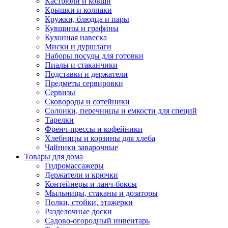
Кастрюли и ковши
Крышки и колпаки
Кружки, блюдца и пары
Кувшины и графины
Кухонная навеска
Миски и дуршлаги
Наборы посуды для готовки
Пиалы и стаканчики
Подставки и держатели
Предметы сервировки
Сервизы
Сковороды и сотейники
Солонки, перечницы и емкости для специй
Тарелки
Френч-прессы и кофейники
Хлебницы и корзины для хлеба
Чайники заварочные
Товары для дома
Гидромассажеры
Держатели и крючки
Контейнеры и ланч-боксы
Мыльницы, стаканы и дозаторы
Полки, стойки, этажерки
Разделочные доски
Садово-огородный инвентарь