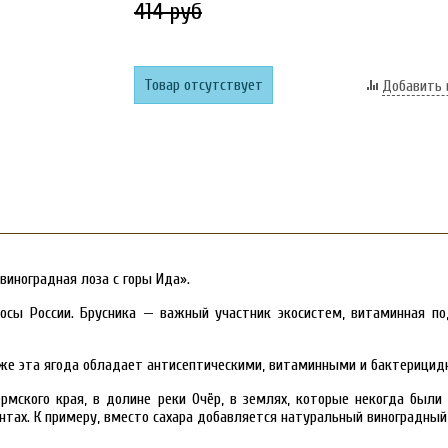
414 руб
Товар отсутствует
Добавить 
виноградная лоза с горы Ида».
лосы России. Брусника — важный участник экосистем, витаминная п
кже эта ягода обладает антисептическими, витаминными и бактерицид
ермского края, в долине реки Очёр, в землях, которые некогда был
нтах. К примеру, вместо сахара добавляется натуральный виноградный