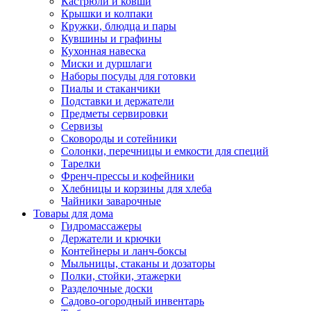
Кастрюли и ковши
Крышки и колпаки
Кружки, блюдца и пары
Кувшины и графины
Кухонная навеска
Миски и дуршлаги
Наборы посуды для готовки
Пиалы и стаканчики
Подставки и держатели
Предметы сервировки
Сервизы
Сковороды и сотейники
Солонки, перечницы и емкости для специй
Тарелки
Френч-прессы и кофейники
Хлебницы и корзины для хлеба
Чайники заварочные
Товары для дома
Гидромассажеры
Держатели и крючки
Контейнеры и ланч-боксы
Мыльницы, стаканы и дозаторы
Полки, стойки, этажерки
Разделочные доски
Садово-огородный инвентарь