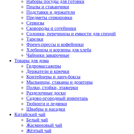
Наборы посуды для готовки
Пиалы и стаканчики
Подставки и держатели
Предметы сервировки
Сервизы
Сковороды и сотейники
Солонки, перечницы и емкости для специй
Тарелки
Френч-прессы и кофейники
Хлебницы и корзины для хлеба
Чайники заварочные
Товары для дома
Гидромассажеры
Держатели и крючки
Контейнеры и ланч-боксы
Мыльницы, стаканы и дозаторы
Полки, стойки, этажерки
Разделочные доски
Садово-огородный инвентарь
Тюбинги и ледянки
Швабры и насадки
Китайский чай
Белый чай
Жасминовый чай
Жёлтый чай