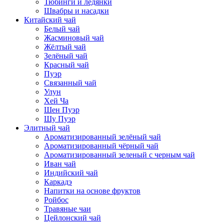
Тюбинги и ледянки
Швабры и насадки
Китайский чай
Белый чай
Жасминовый чай
Жёлтый чай
Зелёный чай
Красный чай
Пуэр
Связанный чай
Улун
Хей Ча
Шен Пуэр
Шу Пуэр
Элитный чай
Ароматизированный зелёный чай
Ароматизированный чёрный чай
Ароматизированный зеленый с черным чай
Иван чай
Индийский чай
Каркадэ
Напитки на основе фруктов
Ройбос
Травяные чаи
Цейлонский чай