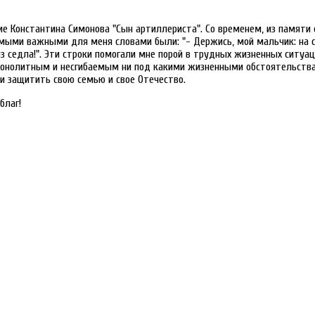
е Константина Симонова "Сын артиллериста". Со временем, из памяти 
самыми важными для меня словами были: "- Держись, мой мальчик: на 
з седла!". Эти строки помогали мне порой в трудных жизненных ситуац
онолитным и несгибаемым ни под какими жизненными обстоятельств
и защитить свою семью и свое Отечество.
благ!