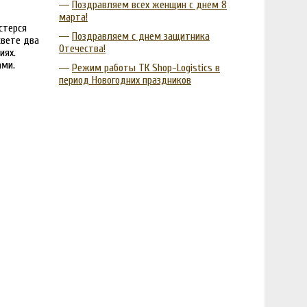
Поздравляем всех женщин с днем 8
марта!
стерся
Поздравляем с днем защитника
свете два
Отечества!
иях.
ами.
Режим работы ТК Shop-Logistics в
период Новогодних праздников