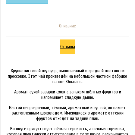
Описание
Отзывы
Крупнолистовой шу пуэр, выполненный в средней плотности
прессовке. Этот чай произведён на небольшой частной фабрике
на юге Юньнань.
Аромат сухой заварки схож с запахом жёлтых фруктов и
напоминает сладкую дыню.
Настой непрозрачный, тёмный, ароматный и густой, он пахнет
растопленным шоколадом. Имеющиеся в аромате оттенки
фруктов отходят на задний план.
Во вкусе присутствует лёгкая терпкость, а нежная горчинка,
которая практически отсутствовала в теле вкуса, раскрывается