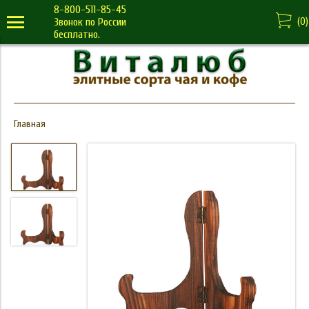
8-800-511-85-45
(
0
)
Звонок по России
бесплатно.
Главная