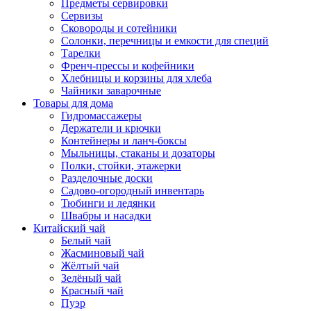
Предметы сервировки
Сервизы
Сковороды и сотейники
Солонки, перечницы и емкости для специй
Тарелки
Френч-прессы и кофейники
Хлебницы и корзины для хлеба
Чайники заварочные
Товары для дома
Гидромассажеры
Держатели и крючки
Контейнеры и ланч-боксы
Мыльницы, стаканы и дозаторы
Полки, стойки, этажерки
Разделочные доски
Садово-огородный инвентарь
Тюбинги и ледянки
Швабры и насадки
Китайский чай
Белый чай
Жасминовый чай
Жёлтый чай
Зелёный чай
Красный чай
Пуэр