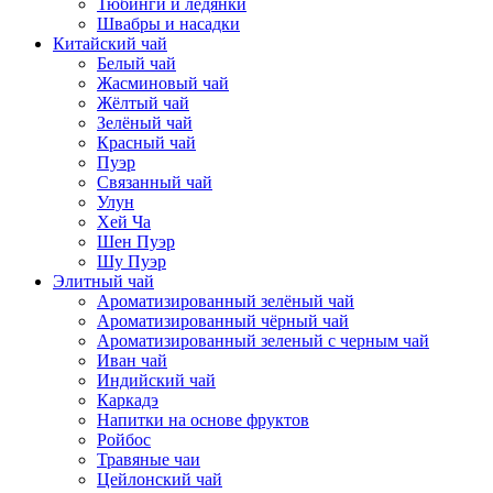
Тюбинги и ледянки
Швабры и насадки
Китайский чай
Белый чай
Жасминовый чай
Жёлтый чай
Зелёный чай
Красный чай
Пуэр
Связанный чай
Улун
Хей Ча
Шен Пуэр
Шу Пуэр
Элитный чай
Ароматизированный зелёный чай
Ароматизированный чёрный чай
Ароматизированный зеленый с черным чай
Иван чай
Индийский чай
Каркадэ
Напитки на основе фруктов
Ройбос
Травяные чаи
Цейлонский чай