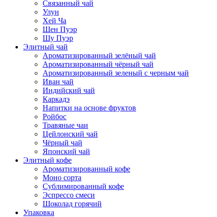
Связанный чай
Улун
Хей Ча
Шен Пуэр
Шу Пуэр
Элитный чай
Ароматизированный зелёный чай
Ароматизированный чёрный чай
Ароматизированный зеленый с черным чай
Иван чай
Индийский чай
Каркадэ
Напитки на основе фруктов
Ройбос
Травяные чаи
Цейлонский чай
Чёрный чай
Японский чай
Элитный кофе
Ароматизированный кофе
Моно сорта
Сублимированный кофе
Эспрессо смеси
Шоколад горячий
Упаковка