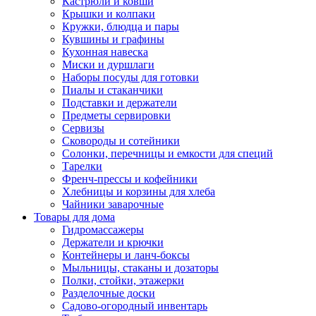
Кастрюли и ковши
Крышки и колпаки
Кружки, блюдца и пары
Кувшины и графины
Кухонная навеска
Миски и дуршлаги
Наборы посуды для готовки
Пиалы и стаканчики
Подставки и держатели
Предметы сервировки
Сервизы
Сковороды и сотейники
Солонки, перечницы и емкости для специй
Тарелки
Френч-прессы и кофейники
Хлебницы и корзины для хлеба
Чайники заварочные
Товары для дома
Гидромассажеры
Держатели и крючки
Контейнеры и ланч-боксы
Мыльницы, стаканы и дозаторы
Полки, стойки, этажерки
Разделочные доски
Садово-огородный инвентарь