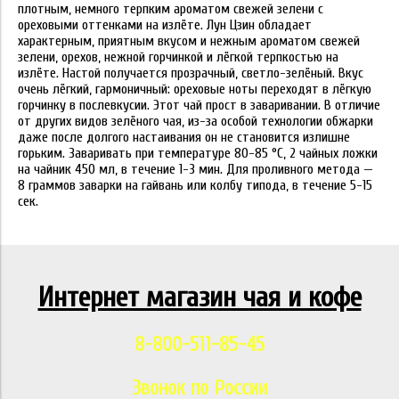
плотным, немного терпким ароматом свежей зелени с
ореховыми оттенками на излёте. Лун Цзин обладает
характерным, приятным вкусом и нежным ароматом свежей
зелени, орехов, нежной горчинкой и лёгкой терпкостью на
излёте. Настой получается прозрачный, светло-зелёный. Вкус
очень лёгкий, гармоничный: ореховые ноты переходят в лёгкую
горчинку в послевкусии. Этот чай прост в заваривании. В отличие
от других видов зелёного чая, из-за особой технологии обжарки
даже после долгого настаивания он не становится излишне
горьким. Заваривать при температуре 80-85 °C, 2 чайных ложки
на чайник 450 мл, в течение 1-3 мин. Для проливного метода —
8 граммов заварки на гайвань или колбу типода, в течение 5-15
сек.
Интернет магазин чая и кофе
8-800-511-85-45
Звонок по России