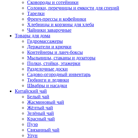
Сковороды и сотейники
Солонки, перечницы и емкости для специй
Тарелки
Френч-прессы и кофейники
Хлебницы и корзины для хлеба
Чайники заварочные
Товары для дома
Гидромассажеры
Держатели и крючки
Контейнеры и ланч-боксы
Мыльницы, стаканы и дозаторы
Полки, стойки, этажерки
Разделочные доски
Садово-огородный инвентарь
Тюбинги и ледянки
Швабры и насадки
Китайский чай
Белый чай
Жасминовый чай
Жёлтый чай
Зелёный чай
Красный чай
Пуэр
Связанный чай
Улун