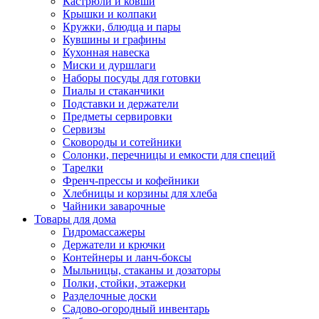
Кастрюли и ковши
Крышки и колпаки
Кружки, блюдца и пары
Кувшины и графины
Кухонная навеска
Миски и дуршлаги
Наборы посуды для готовки
Пиалы и стаканчики
Подставки и держатели
Предметы сервировки
Сервизы
Сковороды и сотейники
Солонки, перечницы и емкости для специй
Тарелки
Френч-прессы и кофейники
Хлебницы и корзины для хлеба
Чайники заварочные
Товары для дома
Гидромассажеры
Держатели и крючки
Контейнеры и ланч-боксы
Мыльницы, стаканы и дозаторы
Полки, стойки, этажерки
Разделочные доски
Садово-огородный инвентарь