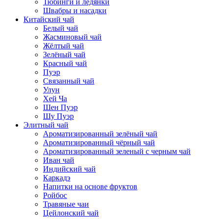
Тюбинги и ледянки
Швабры и насадки
Китайский чай
Белый чай
Жасминовый чай
Жёлтый чай
Зелёный чай
Красный чай
Пуэр
Связанный чай
Улун
Хей Ча
Шен Пуэр
Шу Пуэр
Элитный чай
Ароматизированный зелёный чай
Ароматизированный чёрный чай
Ароматизированный зеленый с черным чай
Иван чай
Индийский чай
Каркадэ
Напитки на основе фруктов
Ройбос
Травяные чаи
Цейлонский чай