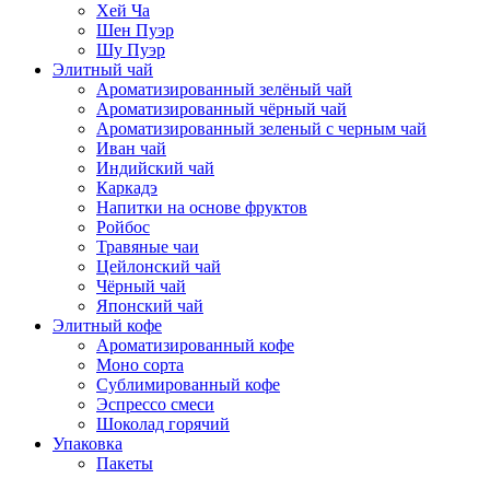
Хей Ча
Шен Пуэр
Шу Пуэр
Элитный чай
Ароматизированный зелёный чай
Ароматизированный чёрный чай
Ароматизированный зеленый с черным чай
Иван чай
Индийский чай
Каркадэ
Напитки на основе фруктов
Ройбос
Травяные чаи
Цейлонский чай
Чёрный чай
Японский чай
Элитный кофе
Ароматизированный кофе
Моно сорта
Сублимированный кофе
Эспрессо смеси
Шоколад горячий
Упаковка
Пакеты