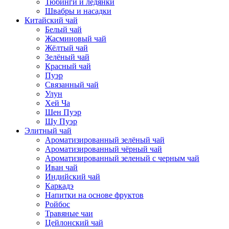
Тюбинги и ледянки
Швабры и насадки
Китайский чай
Белый чай
Жасминовый чай
Жёлтый чай
Зелёный чай
Красный чай
Пуэр
Связанный чай
Улун
Хей Ча
Шен Пуэр
Шу Пуэр
Элитный чай
Ароматизированный зелёный чай
Ароматизированный чёрный чай
Ароматизированный зеленый с черным чай
Иван чай
Индийский чай
Каркадэ
Напитки на основе фруктов
Ройбос
Травяные чаи
Цейлонский чай