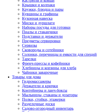
Кастрюли и ковши
Крышки и колпаки
Кружки, блюдца и пары
Кувшины и графины
Кухонная навеска
Миски и дуршлаги
Наборы посуды для готовки
Пиалы и стаканчики
Подставки и держатели
Предметы сервировки
Сервизы
Сковороды и сотейники
Солонки, перечницы и емкости для специй
Тарелки
Френч-прессы и кофейники
Хлебницы и корзины для хлеба
Чайники заварочные
Товары для дома
Гидромассажеры
Держатели и крючки
Контейнеры и ланч-боксы
Мыльницы, стаканы и дозаторы
Полки, стойки, этажерки
Разделочные доски
Садово-огородный инвентарь