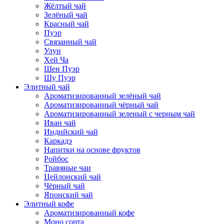
Жёлтый чай
Зелёный чай
Красный чай
Пуэр
Связанный чай
Улун
Хей Ча
Шен Пуэр
Шу Пуэр
Элитный чай
Ароматизированный зелёный чай
Ароматизированный чёрный чай
Ароматизированный зеленый с черным чай
Иван чай
Индийский чай
Каркадэ
Напитки на основе фруктов
Ройбос
Травяные чаи
Цейлонский чай
Чёрный чай
Японский чай
Элитный кофе
Ароматизированный кофе
Моно сорта