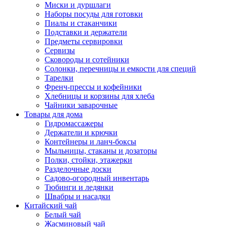
Миски и дуршлаги
Наборы посуды для готовки
Пиалы и стаканчики
Подставки и держатели
Предметы сервировки
Сервизы
Сковороды и сотейники
Солонки, перечницы и емкости для специй
Тарелки
Френч-прессы и кофейники
Хлебницы и корзины для хлеба
Чайники заварочные
Товары для дома
Гидромассажеры
Держатели и крючки
Контейнеры и ланч-боксы
Мыльницы, стаканы и дозаторы
Полки, стойки, этажерки
Разделочные доски
Садово-огородный инвентарь
Тюбинги и ледянки
Швабры и насадки
Китайский чай
Белый чай
Жасминовый чай