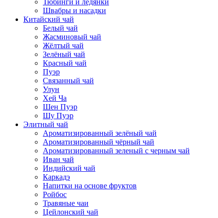
Тюбинги и ледянки
Швабры и насадки
Китайский чай
Белый чай
Жасминовый чай
Жёлтый чай
Зелёный чай
Красный чай
Пуэр
Связанный чай
Улун
Хей Ча
Шен Пуэр
Шу Пуэр
Элитный чай
Ароматизированный зелёный чай
Ароматизированный чёрный чай
Ароматизированный зеленый с черным чай
Иван чай
Индийский чай
Каркадэ
Напитки на основе фруктов
Ройбос
Травяные чаи
Цейлонский чай