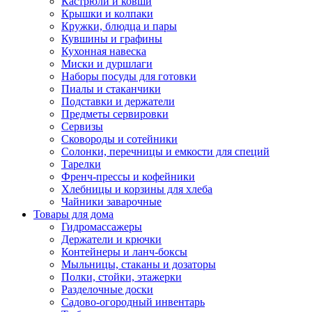
Кастрюли и ковши
Крышки и колпаки
Кружки, блюдца и пары
Кувшины и графины
Кухонная навеска
Миски и дуршлаги
Наборы посуды для готовки
Пиалы и стаканчики
Подставки и держатели
Предметы сервировки
Сервизы
Сковороды и сотейники
Солонки, перечницы и емкости для специй
Тарелки
Френч-прессы и кофейники
Хлебницы и корзины для хлеба
Чайники заварочные
Товары для дома
Гидромассажеры
Держатели и крючки
Контейнеры и ланч-боксы
Мыльницы, стаканы и дозаторы
Полки, стойки, этажерки
Разделочные доски
Садово-огородный инвентарь