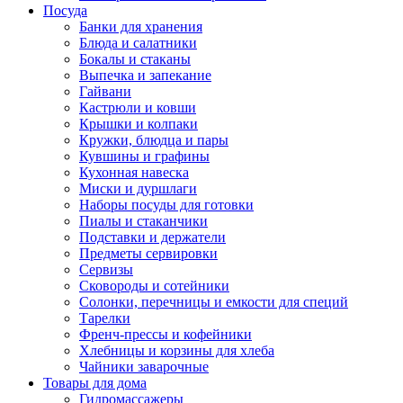
Посуда
Банки для хранения
Блюда и салатники
Бокалы и стаканы
Выпечка и запекание
Гайвани
Кастрюли и ковши
Крышки и колпаки
Кружки, блюдца и пары
Кувшины и графины
Кухонная навеска
Миски и дуршлаги
Наборы посуды для готовки
Пиалы и стаканчики
Подставки и держатели
Предметы сервировки
Сервизы
Сковороды и сотейники
Солонки, перечницы и емкости для специй
Тарелки
Френч-прессы и кофейники
Хлебницы и корзины для хлеба
Чайники заварочные
Товары для дома
Гидромассажеры