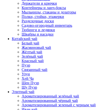
Держатели и крючки
Контейнеры и ланч-боксы
Мыльницы, стаканы и дозаторы
Полки, стойки, этажерки
Разделочные доски
Садово-огородный инвентарь
Тюбинги и ледянки
Швабры и насадки
Китайский чай
Белый чай
Жасминовый чай
Жёлтый чай
Зелёный чай
Красный чай
Пуэр
Связанный чай
Улун
Хей Ча
Шен Пуэр
Шу Пуэр
Элитный чай
Ароматизированный зелёный чай
Ароматизированный чёрный чай
Ароматизированный зеленый с черным чай
Иван чай