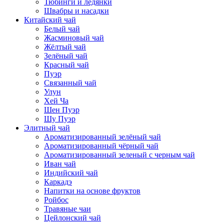
Тюбинги и ледянки
Швабры и насадки
Китайский чай
Белый чай
Жасминовый чай
Жёлтый чай
Зелёный чай
Красный чай
Пуэр
Связанный чай
Улун
Хей Ча
Шен Пуэр
Шу Пуэр
Элитный чай
Ароматизированный зелёный чай
Ароматизированный чёрный чай
Ароматизированный зеленый с черным чай
Иван чай
Индийский чай
Каркадэ
Напитки на основе фруктов
Ройбос
Травяные чаи
Цейлонский чай