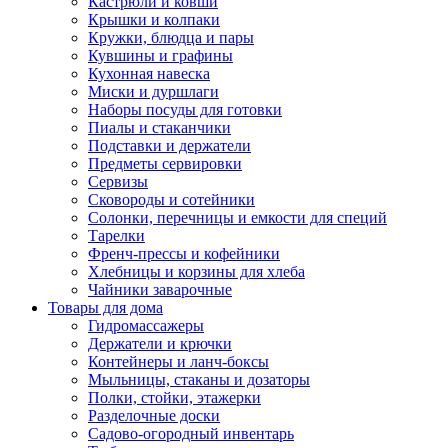
Кастрюли и ковши
Крышки и колпаки
Кружки, блюдца и пары
Кувшины и графины
Кухонная навеска
Миски и дуршлаги
Наборы посуды для готовки
Пиалы и стаканчики
Подставки и держатели
Предметы сервировки
Сервизы
Сковороды и сотейники
Солонки, перечницы и емкости для специй
Тарелки
Френч-прессы и кофейники
Хлебницы и корзины для хлеба
Чайники заварочные
Товары для дома
Гидромассажеры
Держатели и крючки
Контейнеры и ланч-боксы
Мыльницы, стаканы и дозаторы
Полки, стойки, этажерки
Разделочные доски
Садово-огородный инвентарь