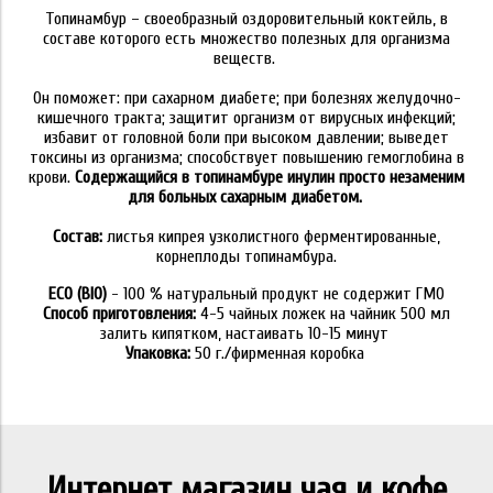
Топинамбур – своеобразный оздоровительный коктейль, в
составе которого есть множество полезных для организма
веществ.
Он поможет: при сахарном диабете; при болезнях желудочно-
кишечного тракта; защитит организм от вирусных инфекций;
избавит от головной боли при высоком давлении; выведет
токсины из организма; способствует повышению гемоглобина в
крови.
Содержащийся в топинамбуре инулин просто незаменим
для больных сахарным диабетом.
Состав:
листья кипрея узколистного ферментированные,
корнеплоды топинамбура.
ECO (BIO)
- 100 % натуральный продукт не содержит ГМО
Способ приготовления:
4-5 чайных ложек на чайник 500 мл
залить кипятком, настаивать 10-15 минут
Упаковка:
50 г./фирменная коробка
Интернет магазин чая и кофе