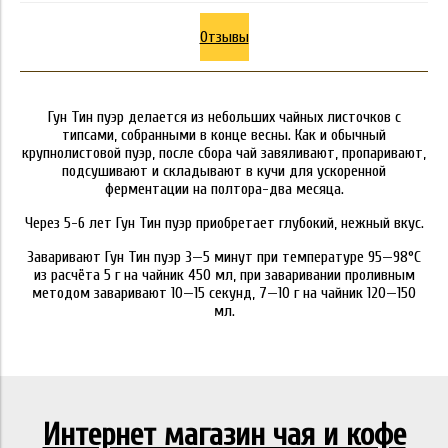
Отзывы
Гун Тин пуэр делается из небольших чайных листочков с
типсами, собранными в конце весны. Как и обычный
крупнолистовой пуэр, после сбора чай завяливают, пропаривают,
подсушивают и складывают в кучи для ускоренной
ферментации на полтора-два месяца.
Через 5-6 лет Гун Тин пуэр приобретает глубокий, нежный вкус.
Заваривают Гун Тин пуэр 3—5 минут при температуре 95—98°C
из расчёта 5 г на чайник 450 мл, при заваривании проливным
методом заваривают 10—15 секунд, 7—10 г на чайник 120—150
мл.
Интернет магазин чая и кофе