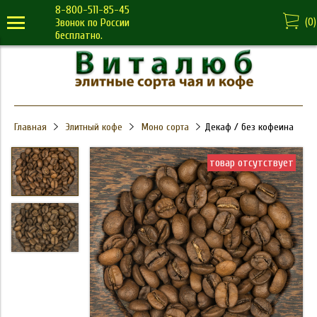
8-800-511-85-45
(
0
)
Звонок по России
бесплатно.
Главная
Элитный кофе
Моно сорта
Декаф / без кофеина
товар отсутствует