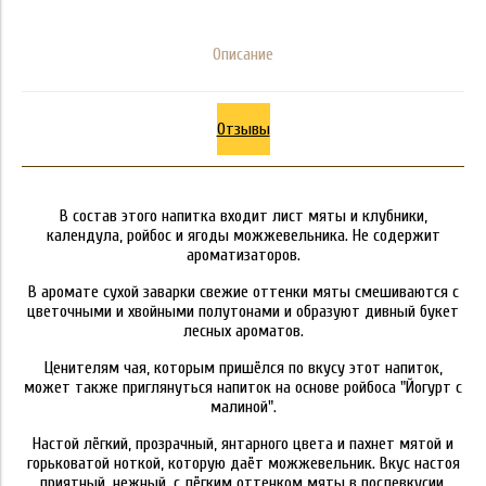
Описание
Отзывы
В состав этого напитка входит лист мяты и клубники,
календула, ройбос и ягоды можжевельника. Не содержит
ароматизаторов.
В аромате сухой заварки свежие оттенки мяты смешиваются с
цветочными и хвойными полутонами и образуют дивный букет
лесных ароматов.
Ценителям чая, которым пришёлся по вкусу этот напиток,
может также приглянуться напиток на основе ройбоса
"Йогурт с
малиной".
Настой лёгкий, прозрачный, янтарного цвета и пахнет мятой и
горьковатой ноткой, которую даёт можжевельник. Вкус настоя
приятный, нежный, с лёгким оттенком мяты в послевкусии.