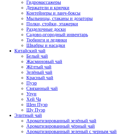
Гидромассажеры
Держатели и крючки
Контейнеры и ланч-боксы
Мыльницы, стаканы и дозаторы
Полки, стойки, этажерки
Разделочные доски
Садово-огородный инвентарь
Тюбинги и ледянки
Швабры и насадки
Китайский чай
Белый чай
Жасминовый чай
Жёлтый чай
Зелёный чай
Красный чай
Пуэр
Связанный чай
Улун
Хей Ча
Шен Пуэр
Шу Пуэр
Элитный чай
Ароматизированный зелёный чай
Ароматизированный чёрный чай
Ароматизированный зеленый с черным чай