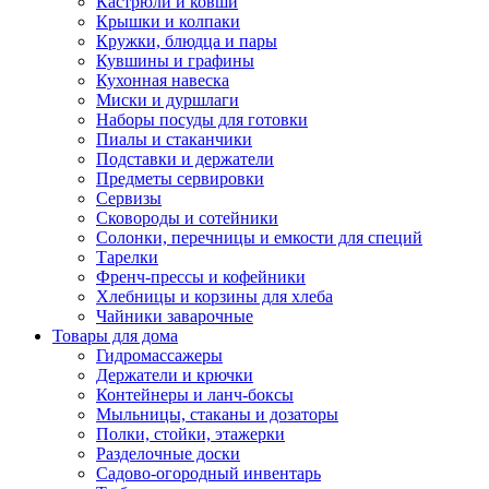
Кастрюли и ковши
Крышки и колпаки
Кружки, блюдца и пары
Кувшины и графины
Кухонная навеска
Миски и дуршлаги
Наборы посуды для готовки
Пиалы и стаканчики
Подставки и держатели
Предметы сервировки
Сервизы
Сковороды и сотейники
Солонки, перечницы и емкости для специй
Тарелки
Френч-прессы и кофейники
Хлебницы и корзины для хлеба
Чайники заварочные
Товары для дома
Гидромассажеры
Держатели и крючки
Контейнеры и ланч-боксы
Мыльницы, стаканы и дозаторы
Полки, стойки, этажерки
Разделочные доски
Садово-огородный инвентарь