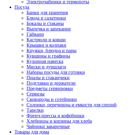
Электрочайники и термопоты
Посуда
Банки для хранения
Блюда и салатники
Бокалы и стаканы
Выпечка и запекание
Гайвани
Кастрюли и ковши
Крышки и колпаки
Кружки, блюдца и пары
Кувшины и графины
Кухонная навеска
Миски и дуршлаги
Наборы посуды для готовки
Пиалы и стаканчики
Подставки и держатели
Предметы сервировки
Сервизы
Сковороды и сотейники
Солонки, перечницы и емкости для специй
Тарелки
Френч-прессы и кофейники
Хлебницы и корзины для хлеба
Чайники заварочные
Товары для дома