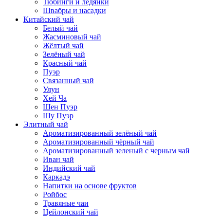
Тюбинги и ледянки
Швабры и насадки
Китайский чай
Белый чай
Жасминовый чай
Жёлтый чай
Зелёный чай
Красный чай
Пуэр
Связанный чай
Улун
Хей Ча
Шен Пуэр
Шу Пуэр
Элитный чай
Ароматизированный зелёный чай
Ароматизированный чёрный чай
Ароматизированный зеленый с черным чай
Иван чай
Индийский чай
Каркадэ
Напитки на основе фруктов
Ройбос
Травяные чаи
Цейлонский чай