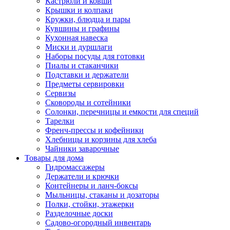
Кастрюли и ковши
Крышки и колпаки
Кружки, блюдца и пары
Кувшины и графины
Кухонная навеска
Миски и дуршлаги
Наборы посуды для готовки
Пиалы и стаканчики
Подставки и держатели
Предметы сервировки
Сервизы
Сковороды и сотейники
Солонки, перечницы и емкости для специй
Тарелки
Френч-прессы и кофейники
Хлебницы и корзины для хлеба
Чайники заварочные
Товары для дома
Гидромассажеры
Держатели и крючки
Контейнеры и ланч-боксы
Мыльницы, стаканы и дозаторы
Полки, стойки, этажерки
Разделочные доски
Садово-огородный инвентарь