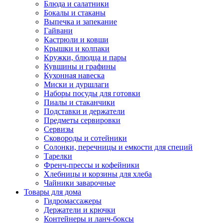
Блюда и салатники
Бокалы и стаканы
Выпечка и запекание
Гайвани
Кастрюли и ковши
Крышки и колпаки
Кружки, блюдца и пары
Кувшины и графины
Кухонная навеска
Миски и дуршлаги
Наборы посуды для готовки
Пиалы и стаканчики
Подставки и держатели
Предметы сервировки
Сервизы
Сковороды и сотейники
Солонки, перечницы и емкости для специй
Тарелки
Френч-прессы и кофейники
Хлебницы и корзины для хлеба
Чайники заварочные
Товары для дома
Гидромассажеры
Держатели и крючки
Контейнеры и ланч-боксы