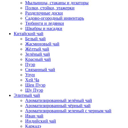
Мыльницы, стаканы и дозаторы
Полки, стойки, этажерки
Разделочные доски
Садово-огородный инвентарь
Тюбинги и ледянки
Швабры и насадки
Китайский чай
Белый чай
Жасминовый чай
Жёлтый чай
Зелёный чай
Красный чай
Пуэр
Связанный чай
Улун
Хей Ча
Шен Пуэр
Шу Пуэр
Элитный чай
Ароматизированный зелёный чай
Ароматизированный чёрный чай
Ароматизированный зеленый с черным чай
Иван чай
Индийский чай
Каркадэ