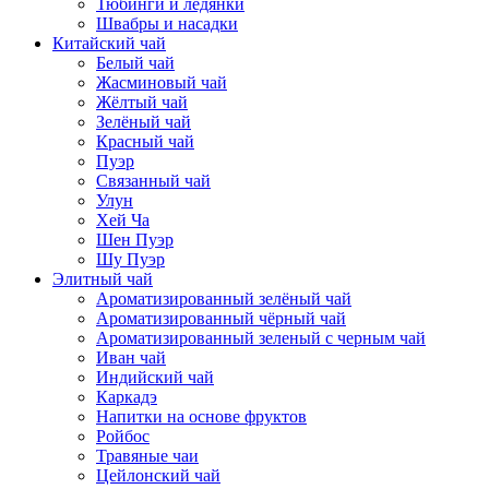
Тюбинги и ледянки
Швабры и насадки
Китайский чай
Белый чай
Жасминовый чай
Жёлтый чай
Зелёный чай
Красный чай
Пуэр
Связанный чай
Улун
Хей Ча
Шен Пуэр
Шу Пуэр
Элитный чай
Ароматизированный зелёный чай
Ароматизированный чёрный чай
Ароматизированный зеленый с черным чай
Иван чай
Индийский чай
Каркадэ
Напитки на основе фруктов
Ройбос
Травяные чаи
Цейлонский чай