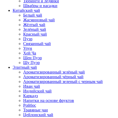
Тюбинги и ледянки
Швабры и насадки
Китайский чай
Белый чай
Жасминовый чай
Жёлтый чай
Зелёный чай
Красный чай
Пуэр
Связанный чай
Улун
Хей Ча
Шен Пуэр
Шу Пуэр
Элитный чай
Ароматизированный зелёный чай
Ароматизированный чёрный чай
Ароматизированный зеленый с черным чай
Иван чай
Индийский чай
Каркадэ
Напитки на основе фруктов
Ройбос
Травяные чаи
Цейлонский чай