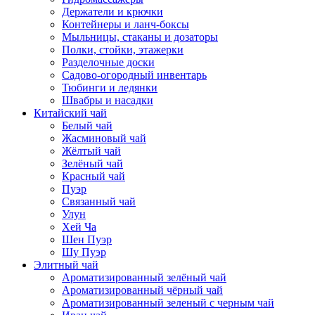
Держатели и крючки
Контейнеры и ланч-боксы
Мыльницы, стаканы и дозаторы
Полки, стойки, этажерки
Разделочные доски
Садово-огородный инвентарь
Тюбинги и ледянки
Швабры и насадки
Китайский чай
Белый чай
Жасминовый чай
Жёлтый чай
Зелёный чай
Красный чай
Пуэр
Связанный чай
Улун
Хей Ча
Шен Пуэр
Шу Пуэр
Элитный чай
Ароматизированный зелёный чай
Ароматизированный чёрный чай
Ароматизированный зеленый с черным чай