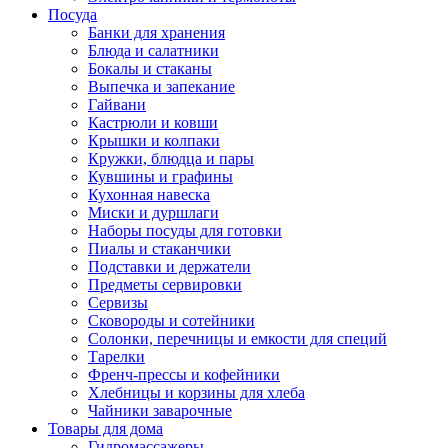
Посуда
Банки для хранения
Блюда и салатники
Бокалы и стаканы
Выпечка и запекание
Гайвани
Кастрюли и ковши
Крышки и колпаки
Кружки, блюдца и пары
Кувшины и графины
Кухонная навеска
Миски и дуршлаги
Наборы посуды для готовки
Пиалы и стаканчики
Подставки и держатели
Предметы сервировки
Сервизы
Сковороды и сотейники
Солонки, перечницы и емкости для специй
Тарелки
Френч-прессы и кофейники
Хлебницы и корзины для хлеба
Чайники заварочные
Товары для дома
Гидромассажеры