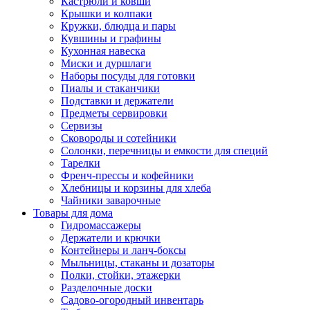
Кастрюли и ковши
Крышки и колпаки
Кружки, блюдца и пары
Кувшины и графины
Кухонная навеска
Миски и дуршлаги
Наборы посуды для готовки
Пиалы и стаканчики
Подставки и держатели
Предметы сервировки
Сервизы
Сковороды и сотейники
Солонки, перечницы и емкости для специй
Тарелки
Френч-прессы и кофейники
Хлебницы и корзины для хлеба
Чайники заварочные
Товары для дома
Гидромассажеры
Держатели и крючки
Контейнеры и ланч-боксы
Мыльницы, стаканы и дозаторы
Полки, стойки, этажерки
Разделочные доски
Садово-огородный инвентарь