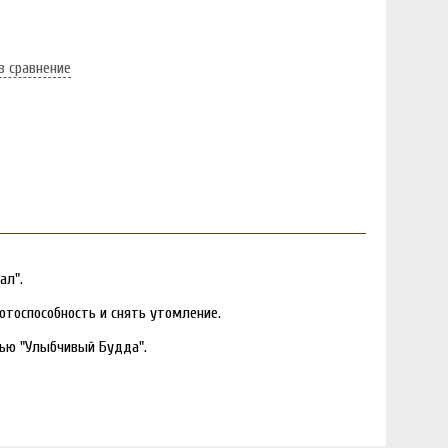
в сравнение
ал".
тоспособность и снять утомление.
лью "Улыбчивый Будда".