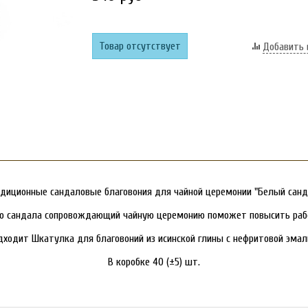
Товар отсутствует
Добавить 
диционные сандаловые благовония для чайной церемонии "Белый санд
го сандала сопровождающий чайную церемонию поможет повысить рабо
дходит
Шкатулка для благовоний из исинской глины с нефритовой эма
В коробке 40 (±5) шт.