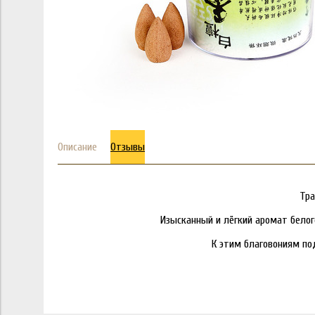
Описание
Отзывы
Тра
Изысканный и лёгкий аромат бело
К этим благовониям по