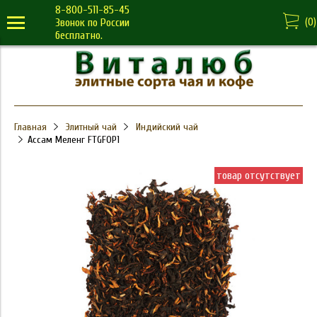
8-800-511-85-45
(
0
)
Звонок по России
бесплатно.
Главная
Элитный чай
Индийский чай
Ассам Меленг FTGFOP1
товар отсутствует