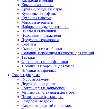
Кастрюли и ковши
Крышки и колпаки
Кружки, блюдца и пары
Кувшины и графины
Кухонная навеска
Миски и дуршлаги
Наборы посуды для готовки
Пиалы и стаканчики
Подставки и держатели
Предметы сервировки
Сервизы
Сковороды и сотейники
Солонки, перечницы и емкости для специй
Тарелки
Френч-прессы и кофейники
Хлебницы и корзины для хлеба
Чайники заварочные
Товары для дома
Гидромассажеры
Держатели и крючки
Контейнеры и ланч-боксы
Мыльницы, стаканы и дозаторы
Полки, стойки, этажерки
Разделочные доски
Садово-огородный инвентарь