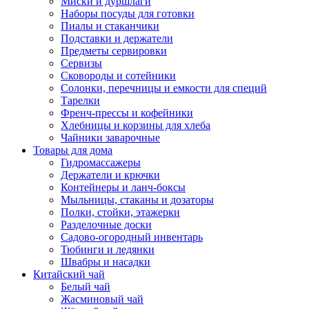
Миски и дуршлаги
Наборы посуды для готовки
Пиалы и стаканчики
Подставки и держатели
Предметы сервировки
Сервизы
Сковороды и сотейники
Солонки, перечницы и емкости для специй
Тарелки
Френч-прессы и кофейники
Хлебницы и корзины для хлеба
Чайники заварочные
Товары для дома
Гидромассажеры
Держатели и крючки
Контейнеры и ланч-боксы
Мыльницы, стаканы и дозаторы
Полки, стойки, этажерки
Разделочные доски
Садово-огородный инвентарь
Тюбинги и ледянки
Швабры и насадки
Китайский чай
Белый чай
Жасминовый чай