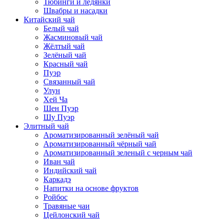
Тюбинги и ледянки
Швабры и насадки
Китайский чай
Белый чай
Жасминовый чай
Жёлтый чай
Зелёный чай
Красный чай
Пуэр
Связанный чай
Улун
Хей Ча
Шен Пуэр
Шу Пуэр
Элитный чай
Ароматизированный зелёный чай
Ароматизированный чёрный чай
Ароматизированный зеленый с черным чай
Иван чай
Индийский чай
Каркадэ
Напитки на основе фруктов
Ройбос
Травяные чаи
Цейлонский чай