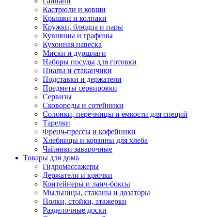
Гайвани
Кастрюли и ковши
Крышки и колпаки
Кружки, блюдца и пары
Кувшины и графины
Кухонная навеска
Миски и дуршлаги
Наборы посуды для готовки
Пиалы и стаканчики
Подставки и держатели
Предметы сервировки
Сервизы
Сковороды и сотейники
Солонки, перечницы и емкости для специй
Тарелки
Френч-прессы и кофейники
Хлебницы и корзины для хлеба
Чайники заварочные
Товары для дома
Гидромассажеры
Держатели и крючки
Контейнеры и ланч-боксы
Мыльницы, стаканы и дозаторы
Полки, стойки, этажерки
Разделочные доски