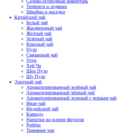
Садово-огородный инвентарь
Тюбинги и ледянки
Швабры и насадки
Китайский чай
Белый чай
Жасминовый чай
Жёлтый чай
Зелёный чай
Красный чай
Пуэр
Связанный чай
Улун
Хей Ча
Шен Пуэр
Шу Пуэр
Элитный чай
Ароматизированный зелёный чай
Ароматизированный чёрный чай
Ароматизированный зеленый с черным чай
Иван чай
Индийский чай
Каркадэ
Напитки на основе фруктов
Ройбос
Травяные чаи