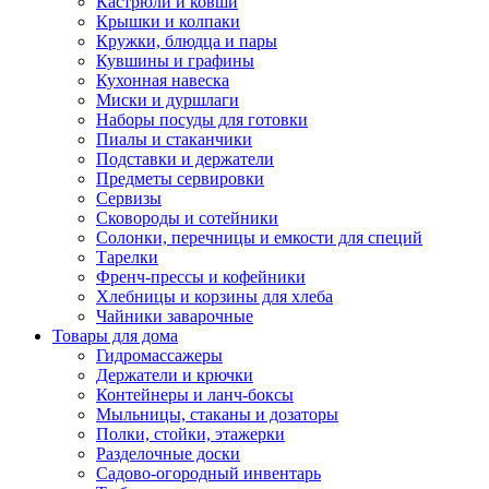
Кастрюли и ковши
Крышки и колпаки
Кружки, блюдца и пары
Кувшины и графины
Кухонная навеска
Миски и дуршлаги
Наборы посуды для готовки
Пиалы и стаканчики
Подставки и держатели
Предметы сервировки
Сервизы
Сковороды и сотейники
Солонки, перечницы и емкости для специй
Тарелки
Френч-прессы и кофейники
Хлебницы и корзины для хлеба
Чайники заварочные
Товары для дома
Гидромассажеры
Держатели и крючки
Контейнеры и ланч-боксы
Мыльницы, стаканы и дозаторы
Полки, стойки, этажерки
Разделочные доски
Садово-огородный инвентарь