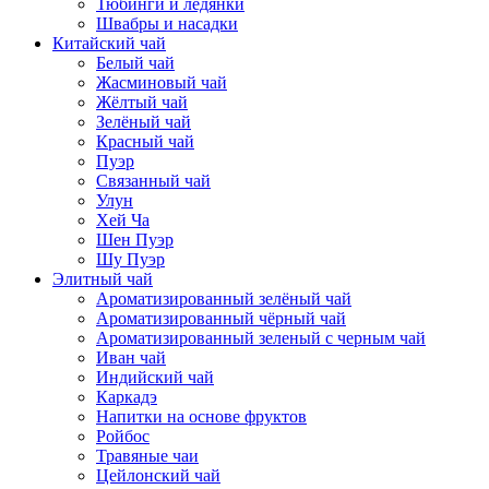
Тюбинги и ледянки
Швабры и насадки
Китайский чай
Белый чай
Жасминовый чай
Жёлтый чай
Зелёный чай
Красный чай
Пуэр
Связанный чай
Улун
Хей Ча
Шен Пуэр
Шу Пуэр
Элитный чай
Ароматизированный зелёный чай
Ароматизированный чёрный чай
Ароматизированный зеленый с черным чай
Иван чай
Индийский чай
Каркадэ
Напитки на основе фруктов
Ройбос
Травяные чаи
Цейлонский чай