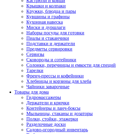
Кастрюли и ковши
Крышки и колпаки
Кружки, блюдца и пары
Кувшины и графины
Кухонная навеска
Миски и дуршлаги
Наборы посуды для готовки
Пиалы и стаканчики
Подставки и держатели
Предметы сервировки
Сервизы
Сковороды и сотейники
Солонки, перечницы и емкости для специй
Тарелки
Френч-прессы и кофейники
Хлебницы и корзины для хлеба
Чайники заварочные
Товары для дома
Гидромассажеры
Держатели и крючки
Контейнеры и ланч-боксы
Мыльницы, стаканы и дозаторы
Полки, стойки, этажерки
Разделочные доски
Садово-огородный инвентарь