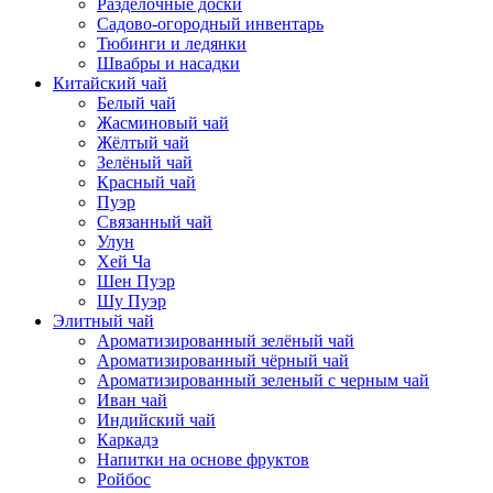
Разделочные доски
Садово-огородный инвентарь
Тюбинги и ледянки
Швабры и насадки
Китайский чай
Белый чай
Жасминовый чай
Жёлтый чай
Зелёный чай
Красный чай
Пуэр
Связанный чай
Улун
Хей Ча
Шен Пуэр
Шу Пуэр
Элитный чай
Ароматизированный зелёный чай
Ароматизированный чёрный чай
Ароматизированный зеленый с черным чай
Иван чай
Индийский чай
Каркадэ
Напитки на основе фруктов
Ройбос