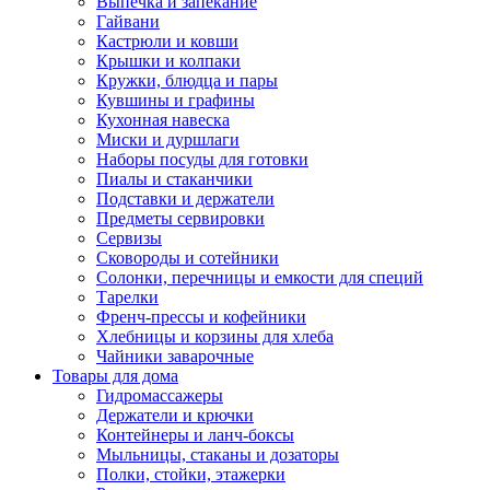
Выпечка и запекание
Гайвани
Кастрюли и ковши
Крышки и колпаки
Кружки, блюдца и пары
Кувшины и графины
Кухонная навеска
Миски и дуршлаги
Наборы посуды для готовки
Пиалы и стаканчики
Подставки и держатели
Предметы сервировки
Сервизы
Сковороды и сотейники
Солонки, перечницы и емкости для специй
Тарелки
Френч-прессы и кофейники
Хлебницы и корзины для хлеба
Чайники заварочные
Товары для дома
Гидромассажеры
Держатели и крючки
Контейнеры и ланч-боксы
Мыльницы, стаканы и дозаторы
Полки, стойки, этажерки