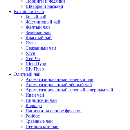
Тюбинги и ледянки
Швабры и насадки
Китайский чай
Белый чай
Жасминовый чай
Жёлтый чай
Зелёный чай
Красный чай
Пуэр
Связанный чай
Улун
Хей Ча
Шен Пуэр
Шу Пуэр
Элитный чай
Ароматизированный зелёный чай
Ароматизированный чёрный чай
Ароматизированный зеленый с черным чай
Иван чай
Индийский чай
Каркадэ
Напитки на основе фруктов
Ройбос
Травяные чаи
Цейлонский чай