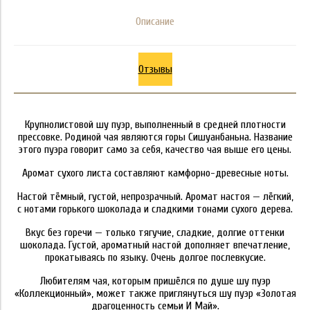
Описание
Отзывы
Крупнолистовой шу пуэр, выполненный в средней плотности
прессовке. Родиной чая являются горы Сишуанбаньна. Название
этого пуэра говорит само за себя, качество чая выше его цены.
Аромат сухого листа составляют камфорно-древесные ноты.
Настой тёмный, густой, непрозрачный. Аромат настоя — лёгкий,
с нотами горького шоколада и сладкими тонами сухого дерева.
Вкус без горечи — только тягучие, сладкие, долгие оттенки
шоколада. Густой, ароматный настой дополняет впечатление,
прокатываясь по языку. Очень долгое послевкусие.
Любителям чая, которым пришёлся по душе шу пуэр
«Коллекционный», может также приглянуться шу пуэр «Золотая
драгоценность семьи И Май».