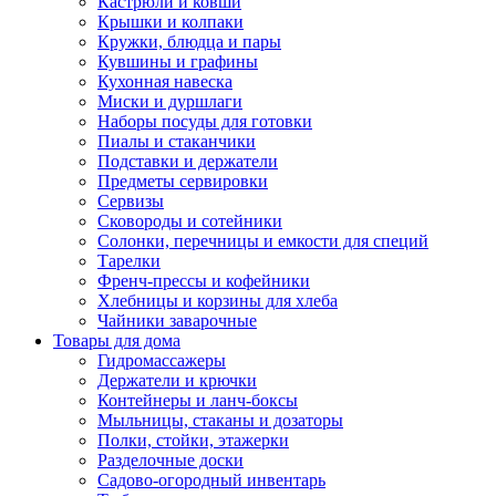
Кастрюли и ковши
Крышки и колпаки
Кружки, блюдца и пары
Кувшины и графины
Кухонная навеска
Миски и дуршлаги
Наборы посуды для готовки
Пиалы и стаканчики
Подставки и держатели
Предметы сервировки
Сервизы
Сковороды и сотейники
Солонки, перечницы и емкости для специй
Тарелки
Френч-прессы и кофейники
Хлебницы и корзины для хлеба
Чайники заварочные
Товары для дома
Гидромассажеры
Держатели и крючки
Контейнеры и ланч-боксы
Мыльницы, стаканы и дозаторы
Полки, стойки, этажерки
Разделочные доски
Садово-огородный инвентарь