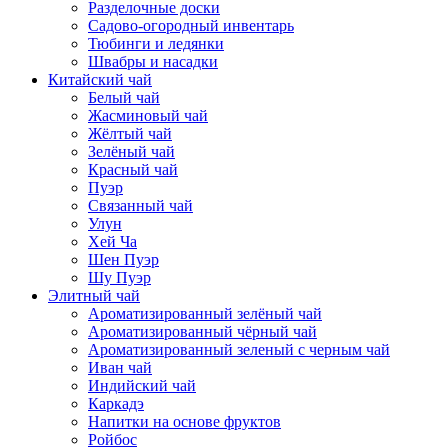
Разделочные доски
Садово-огородный инвентарь
Тюбинги и ледянки
Швабры и насадки
Китайский чай
Белый чай
Жасминовый чай
Жёлтый чай
Зелёный чай
Красный чай
Пуэр
Связанный чай
Улун
Хей Ча
Шен Пуэр
Шу Пуэр
Элитный чай
Ароматизированный зелёный чай
Ароматизированный чёрный чай
Ароматизированный зеленый с черным чай
Иван чай
Индийский чай
Каркадэ
Напитки на основе фруктов
Ройбос