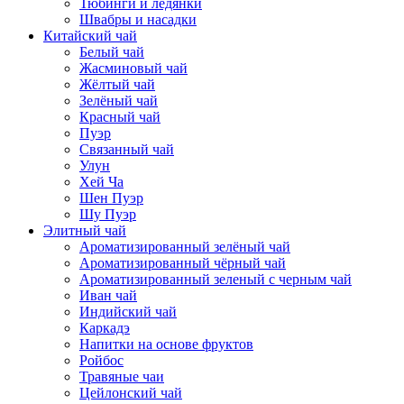
Тюбинги и ледянки
Швабры и насадки
Китайский чай
Белый чай
Жасминовый чай
Жёлтый чай
Зелёный чай
Красный чай
Пуэр
Связанный чай
Улун
Хей Ча
Шен Пуэр
Шу Пуэр
Элитный чай
Ароматизированный зелёный чай
Ароматизированный чёрный чай
Ароматизированный зеленый с черным чай
Иван чай
Индийский чай
Каркадэ
Напитки на основе фруктов
Ройбос
Травяные чаи
Цейлонский чай