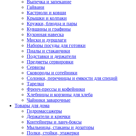
Выпечка и запекание
Гайвани
Кастрюли и ковши
Крышки и колпаки
Кружки, блюдца и пары
Кувшины и графины
Кухонная навеска
Миски и дуршлаги
Наборы посуды для готовки
Пиалы и стаканчики
Подставки и держатели
Предметы сервировки
Сервизы
Сковороды и сотейники
Солонки, перечницы и емкости для специй
Тарелки
Френч-прессы и кофейники
Хлебницы и корзины для хлеба
Чайники заварочные
Товары для дома
Гидромассажеры
Держатели и крючки
Контейнеры и ланч-боксы
Мыльницы, стаканы и дозаторы
Полки, стойки, этажерки