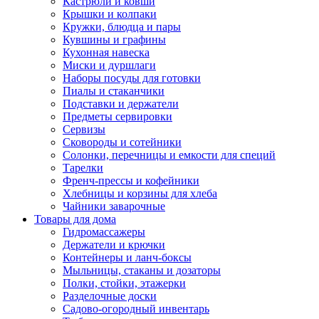
Кастрюли и ковши
Крышки и колпаки
Кружки, блюдца и пары
Кувшины и графины
Кухонная навеска
Миски и дуршлаги
Наборы посуды для готовки
Пиалы и стаканчики
Подставки и держатели
Предметы сервировки
Сервизы
Сковороды и сотейники
Солонки, перечницы и емкости для специй
Тарелки
Френч-прессы и кофейники
Хлебницы и корзины для хлеба
Чайники заварочные
Товары для дома
Гидромассажеры
Держатели и крючки
Контейнеры и ланч-боксы
Мыльницы, стаканы и дозаторы
Полки, стойки, этажерки
Разделочные доски
Садово-огородный инвентарь