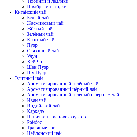
Тюбинги и ледянки
Швабры и насадки
Китайский чай
Белый чай
Жасминовый чай
Жёлтый чай
Зелёный чай
Красный чай
Пуэр
Связанный чай
Улун
Хей Ча
Шен Пуэр
Шу Пуэр
Элитный чай
Ароматизированный зелёный чай
Ароматизированный чёрный чай
Ароматизированный зеленый с черным чай
Иван чай
Индийский чай
Каркадэ
Напитки на основе фруктов
Ройбос
Травяные чаи
Цейлонский чай