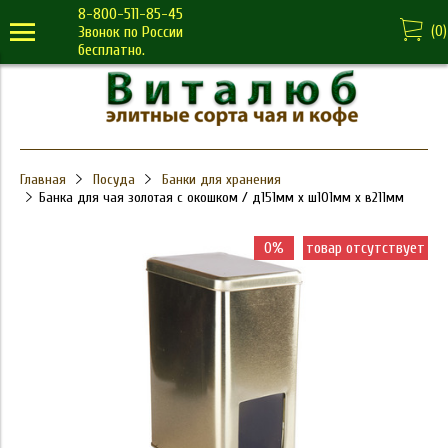
8-800-511-85-45
(
0
)
Звонок по России
бесплатно.
Главная
Посуда
Банки для хранения
Банка для чая золотая с окошком / д151мм х ш101мм х в211мм
0%
товар отсутствует