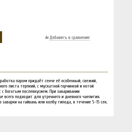
Добавить в сравнение
работка паром придаёт сенче её особенный, свежий,
ого листа терпкий, с мускатной горчинкой и нотой
с с богатым послевкусием. При заваривании
 всего подходит для утреннего и дневного чаепития.
заварки на гайвань или колбу типода, в течение 5-15 сек.