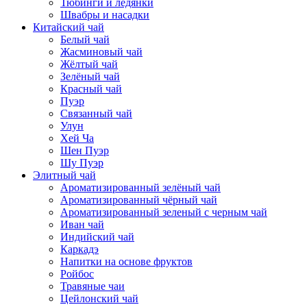
Тюбинги и ледянки
Швабры и насадки
Китайский чай
Белый чай
Жасминовый чай
Жёлтый чай
Зелёный чай
Красный чай
Пуэр
Связанный чай
Улун
Хей Ча
Шен Пуэр
Шу Пуэр
Элитный чай
Ароматизированный зелёный чай
Ароматизированный чёрный чай
Ароматизированный зеленый с черным чай
Иван чай
Индийский чай
Каркадэ
Напитки на основе фруктов
Ройбос
Травяные чаи
Цейлонский чай