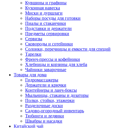
Кувшины и графины
Кухонная навеска
Миски и дуршлаги
Наборы посуды для готовки
Пиалы и стаканчики
Подставки и держатели
Предметы сервировки
Сервизы
Сковороды и сотейники
Солонки, перечницы и емкости для специй
Тарелки
Френч-прессы и кофейники
Хлебницы и корзины для хлеба
Чайники заварочные
Товары для дома
Гидромассажеры
Держатели и крючки
Контейнеры и ланч-боксы
Мыльницы, стаканы и дозаторы
Полки, стойки, этажерки
Разделочные доски
Садово-огородный инвентарь
Тюбинги и ледянки
Швабры и насадки
Китайский чай