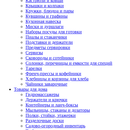
Кастрюли и ковши
Крышки и колпаки
Кружки, блюдца и пары
Кувшины и графины
Кухонная навеска
Миски и дуршлаги
Наборы посуды для готовки
Пиалы и стаканчики
Подставки и держатели
Предметы сервировки
Сервизы
Сковороды и сотейники
Солонки, перечницы и емкости для специй
Тарелки
Френч-прессы и кофейники
Хлебницы и корзины для хлеба
Чайники заварочные
Товары для дома
Гидромассажеры
Держатели и крючки
Контейнеры и ланч-боксы
Мыльницы, стаканы и дозаторы
Полки, стойки, этажерки
Разделочные доски
Садово-огородный инвентарь