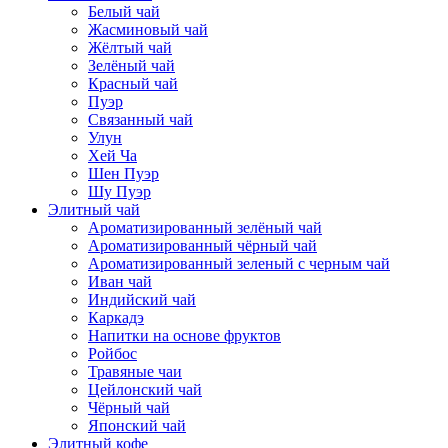
Белый чай
Жасминовый чай
Жёлтый чай
Зелёный чай
Красный чай
Пуэр
Связанный чай
Улун
Хей Ча
Шен Пуэр
Шу Пуэр
Элитный чай
Ароматизированный зелёный чай
Ароматизированный чёрный чай
Ароматизированный зеленый с черным чай
Иван чай
Индийский чай
Каркадэ
Напитки на основе фруктов
Ройбос
Травяные чаи
Цейлонский чай
Чёрный чай
Японский чай
Элитный кофе